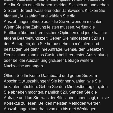
Sie Ihr Konto erstellt haben, melden Sie sich an und gehen
Sie zum Bereich Kassierer oder Bankwesen. Klicken Sie
hier auf „Auszahlen“ und wählen Sie die
Auszahlungsmethode aus, die Sie verwenden möchten.
Wenn Sie eine Zahlung leisten müssen, verfügt die
Plattform über mehrere sichere Optionen und jede hat ihre
eigene Bearbeitungszeit. Geben Sie mindestens €20 als
den Betrag ein, den Sie herausnehmen möchten, und
bestätigen Sie dann Ihre Anfrage. Gemäß den Gesetzen
Deutschland kann das Casino bei Ihrer ersten Auszahlung
oder bei der Auszahlung größerer Beträge weitere
Nachweise verlangen.
Öffnen Sie Ihr Konto-Dashboard und gehen Sie zum
Abschnitt „Auszahlungen“ Sie können wählen, wie Sie
bezahlen möchten. Geben Sie den Mindestbetrag ein, den
Sie abheben möchten, nämlich €20. Senden Sie die
Anfrage und tun Sie, was der Bildschirm Ihnen sagt, um sie
Korrektur zu lesen. Bei den meisten Methoden werden
Auszahlungen innerhalb von ein bis drei Werktagen