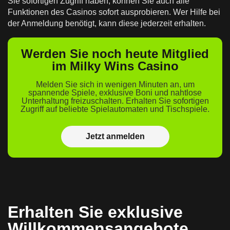
Sie sofortigen Zugriff haben, können Sie auch alle
Funktionen des Casinos sofort ausprobieren. Wer Hilfe bei
der Anmeldung benötigt, kann diese jederzeit erhalten.
Werden Sie noch heute Mitglied
im Milky Wins Casino
Melden Sie sich in wenigen Minuten an, um
spannende Spiele, exklusive Boni und nahtlose
Unterhaltung freizuschalten. Erhalten Sie sofortigen
Zugriff auf beliebte Spielautomaten und Tischspiele.
Jetzt anmelden
Erhalten Sie exklusive
Willkommensangebote,