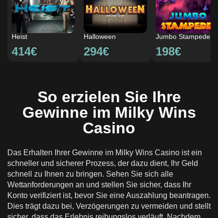
392€
288€
Jumbo Stampede
198€
So erzielen Sie Ihre
Gewinne im Milky Wins
Casino
Das Erhalten Ihrer Gewinne im Milky Wins Casino ist ein
schneller und sicherer Prozess, der dazu dient, Ihr Geld
schnell zu Ihnen zu bringen. Sehen Sie sich alle
Wettanforderungen an und stellen Sie sicher, dass Ihr
Konto verifiziert ist, bevor Sie eine Auszahlung beantragen.
Dies trägt dazu bei, Verzögerungen zu vermeiden und stellt
sicher, dass das Erlebnis reibungslos verläuft. Nachdem