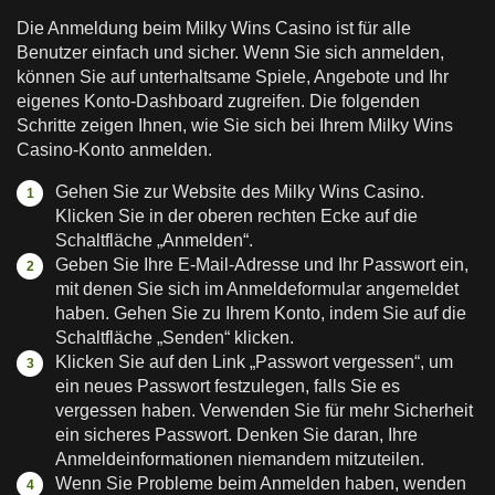
Die Anmeldung beim Milky Wins Casino ist für alle
Benutzer einfach und sicher. Wenn Sie sich anmelden,
können Sie auf unterhaltsame Spiele, Angebote und Ihr
eigenes Konto-Dashboard zugreifen. Die folgenden
Schritte zeigen Ihnen, wie Sie sich bei Ihrem Milky Wins
Casino-Konto anmelden.
Gehen Sie zur Website des Milky Wins Casino.
Klicken Sie in der oberen rechten Ecke auf die
Schaltfläche „Anmelden“.
Geben Sie Ihre E-Mail-Adresse und Ihr Passwort ein,
mit denen Sie sich im Anmeldeformular angemeldet
haben. Gehen Sie zu Ihrem Konto, indem Sie auf die
Schaltfläche „Senden“ klicken.
Klicken Sie auf den Link „Passwort vergessen“, um
ein neues Passwort festzulegen, falls Sie es
vergessen haben. Verwenden Sie für mehr Sicherheit
ein sicheres Passwort. Denken Sie daran, Ihre
Anmeldeinformationen niemandem mitzuteilen.
Wenn Sie Probleme beim Anmelden haben, wenden