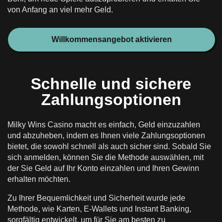
von Anfang an viel mehr Geld.
Willkommensangebot aktivieren
Schnelle und sichere
Zahlungsoptionen
Milky Wins Casino macht es einfach, Geld einzuzahlen
und abzuheben, indem es Ihnen viele Zahlungsoptionen
bietet, die sowohl schnell als auch sicher sind. Sobald Sie
sich anmelden, können Sie die Methode auswählen, mit
der Sie Geld auf Ihr Konto einzahlen und Ihren Gewinn
erhalten möchten.
Zu Ihrer Bequemlichkeit und Sicherheit wurde jede
Methode, wie Karten, E-Wallets und Instant Banking,
sorgfältig entwickelt, um für Sie am besten zu