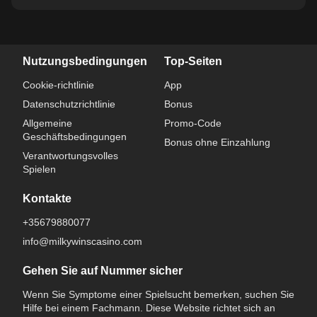
Nutzungsbedingungen
Top-Seiten
Cookie-richtlinie
App
Datenschutzrichtlinie
Bonus
Allgemeine
Promo-Code
Geschäftsbedingungen
Bonus ohne Einzahlung
Verantwortungsvolles
Spielen
Kontakte
+35679880077
info@milkywinscasino.com
Gehen Sie auf Nummer sicher
Wenn Sie Symptome einer Spielsucht bemerken, suchen Sie
Hilfe bei einem Fachmann. Diese Website richtet sich an