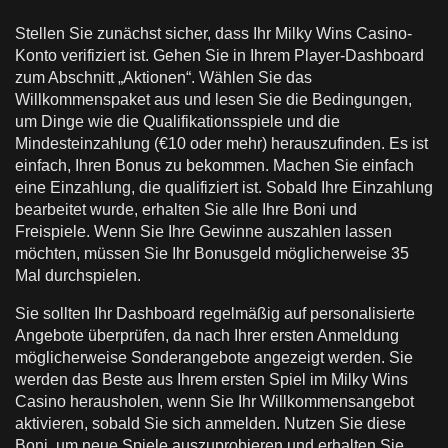
Stellen Sie zunächst sicher, dass Ihr Milky Wins Casino-
Konto verifiziert ist. Gehen Sie in Ihrem Player-Dashboard
zum Abschnitt „Aktionen“. Wählen Sie das
Willkommenspaket aus und lesen Sie die Bedingungen,
um Dinge wie die Qualifikationsspiele und die
Mindesteinzahlung (€10 oder mehr) herauszufinden. Es ist
einfach, Ihren Bonus zu bekommen. Machen Sie einfach
eine Einzahlung, die qualifiziert ist. Sobald Ihre Einzahlung
bearbeitet wurde, erhalten Sie alle Ihre Boni und
Freispiele. Wenn Sie Ihre Gewinne auszahlen lassen
möchten, müssen Sie Ihr Bonusgeld möglicherweise 35
Mal durchspielen.
Sie sollten Ihr Dashboard regelmäßig auf personalisierte
Angebote überprüfen, da nach Ihrer ersten Anmeldung
möglicherweise Sonderangebote angezeigt werden. Sie
werden das Beste aus Ihrem ersten Spiel im Milky Wins
Casino herausholen, wenn Sie Ihr Willkommensangebot
aktivieren, sobald Sie sich anmelden. Nutzen Sie diese
Boni, um neue Spiele auszuprobieren und erhalten Sie