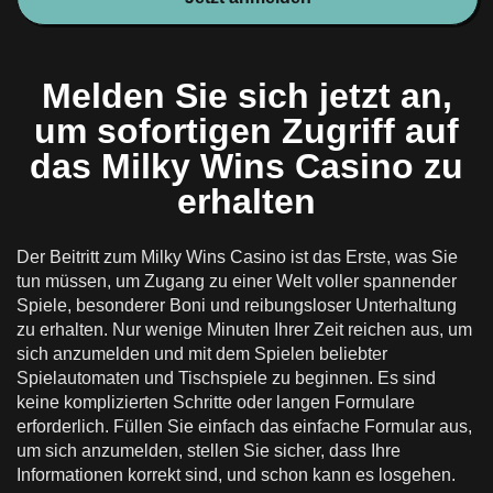
Melden Sie sich jetzt an,
um sofortigen Zugriff auf
das Milky Wins Casino zu
erhalten
Der Beitritt zum Milky Wins Casino ist das Erste, was Sie
tun müssen, um Zugang zu einer Welt voller spannender
Spiele, besonderer Boni und reibungsloser Unterhaltung
zu erhalten. Nur wenige Minuten Ihrer Zeit reichen aus, um
sich anzumelden und mit dem Spielen beliebter
Spielautomaten und Tischspiele zu beginnen. Es sind
keine komplizierten Schritte oder langen Formulare
erforderlich. Füllen Sie einfach das einfache Formular aus,
um sich anzumelden, stellen Sie sicher, dass Ihre
Informationen korrekt sind, und schon kann es losgehen.