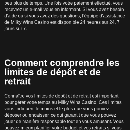
peu plus de temps. Une fois votre paiement effectué, vous
recevrez un e-mail vous en informant. Si vous avez besoin
d'aide ou si vous avez des questions, l'équipe d'assistance
de Milky Wins Casino est disponible 24 heures sur 24, 7
jours sur 7.
Comment comprendre les
limites de dépôt et de
retrait
Connaître vos limites de dépôt et de retrait est important
pour gérer votre temps au Milky Wins Casino. Ces limites
vous indiquent le moins et le plus que vous pouvez
déposer ou encaisser, ce qui garantit que vous pouvez
jouer de manière responsable tout en vous amusant. Vous
pouvez mieux planifier votre budget et vos retraits si vous