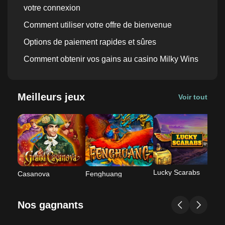
votre connexion
Comment utiliser votre offre de bienvenue
Options de paiement rapides et sûres
Comment obtenir vos gains au casino Milky Wins
Comment comprendre les limites de dépôt et de
retrait
Meilleurs jeux
Voir tout
Comment se connecter au casino Milky Wins
Lucky Scarabs
Casanova
Fenghuang
A
Nos gagnants