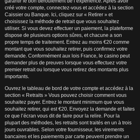
garantir le bon déroulement de l’expérience. Après avoir
créé votre compte, connectez-vous et accédez à la section
Caissier ou Banque. Ici, cliquez sur « Retirer » et
choisissez la méthode de retrait que vous souhaitez
utiliser. Si vous devez effectuer un paiement, la plateforme
dispose de plusieurs options sûres, et chacune a son
propre temps de traitement. Entrez au moins €20 comme
montant que vous souhaitez retirer, puis confirmez votre
demande. Conformément aux lois France, le casino peut
demander plus de preuves lorsque vous effectuez votre
premier retrait ou lorsque vous retirez des montants plus
importants.
Ouvrez le tableau de bord de votre compte et accédez à la
section « Retraits » Vous pouvez choisir comment vous
souhaitez payer. Entrez le montant minimum que vous
souhaitez retirer, qui est €20. Envoyez la demande et faites
ce que l’écran vous dit de faire pour la relire. Pour la
plupart des méthodes, les retraits sont traités en un à trois
jours ouvrables. Selon votre fournisseur, les virements
bancaires et les paiements par carte peuvent prendre un