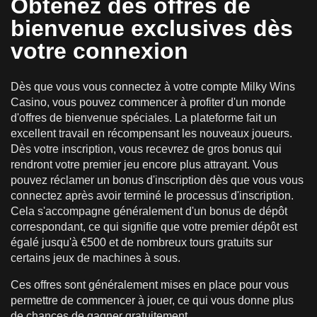
Obtenez des offres de
bienvenue exclusives dès
votre connexion
Dès que vous vous connectez à votre compte Milky Wins
Casino, vous pouvez commencer à profiter d'un monde
d'offres de bienvenue spéciales. La plateforme fait un
excellent travail en récompensant les nouveaux joueurs.
Dès votre inscription, vous recevrez de gros bonus qui
rendront votre premier jeu encore plus attrayant. Vous
pouvez réclamer un bonus d'inscription dès que vous vous
connectez après avoir terminé le processus d'inscription.
Cela s'accompagne généralement d'un bonus de dépôt
correspondant, ce qui signifie que votre premier dépôt est
égalé jusqu'à €500 et de nombreux tours gratuits sur
certains jeux de machines à sous.
Ces offres sont généralement mises en place pour vous
permettre de commencer à jouer, ce qui vous donne plus
de chances de gagner gratuitement.