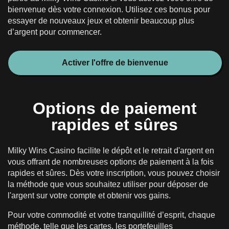
bienvenue dès votre connexion. Utilisez ces bonus pour
essayer de nouveaux jeux et obtenir beaucoup plus
d’argent pour commencer.
Activer l'offre de bienvenue
Options de paiement
rapides et sûres
Milky Wins Casino facilite le dépôt et le retrait d'argent en
vous offrant de nombreuses options de paiement à la fois
rapides et sûres. Dès votre inscription, vous pouvez choisir
la méthode que vous souhaitez utiliser pour déposer de
l'argent sur votre compte et obtenir vos gains.
Pour votre commodité et votre tranquillité d’esprit, chaque
méthode, telle que les cartes, les portefeuilles