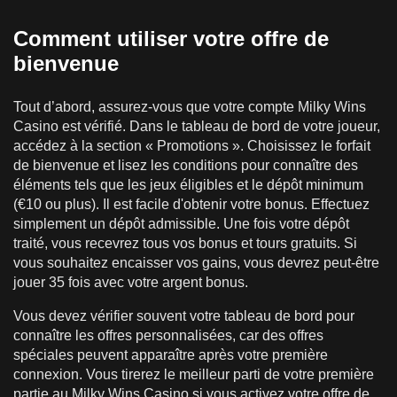
Comment utiliser votre offre de
bienvenue
Tout d’abord, assurez-vous que votre compte Milky Wins
Casino est vérifié. Dans le tableau de bord de votre joueur,
accédez à la section « Promotions ». Choisissez le forfait
de bienvenue et lisez les conditions pour connaître des
éléments tels que les jeux éligibles et le dépôt minimum
(€10 ou plus). Il est facile d'obtenir votre bonus. Effectuez
simplement un dépôt admissible. Une fois votre dépôt
traité, vous recevrez tous vos bonus et tours gratuits. Si
vous souhaitez encaisser vos gains, vous devrez peut-être
jouer 35 fois avec votre argent bonus.
Vous devez vérifier souvent votre tableau de bord pour
connaître les offres personnalisées, car des offres
spéciales peuvent apparaître après votre première
connexion. Vous tirerez le meilleur parti de votre première
partie au Milky Wins Casino si vous activez votre offre de