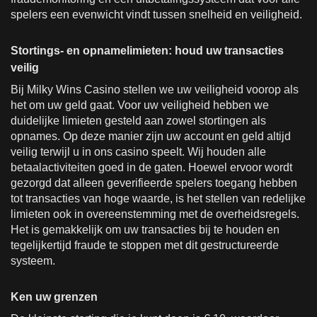
spelers een evenwicht vindt tussen snelheid en veiligheid.
Stortings- en opnamelimieten: houd uw transacties
veilig
Bij Milky Wins Casino stellen we uw veiligheid voorop als
het om uw geld gaat. Voor uw veiligheid hebben we
duidelijke limieten gesteld aan zowel stortingen als
opnames. Op deze manier zijn uw account en geld altijd
veilig terwijl u in ons casino speelt. Wij houden alle
betaalactiviteiten goed in de gaten. Hoewel ervoor wordt
gezorgd dat alleen geverifieerde spelers toegang hebben
tot transacties van hoge waarde, is het stellen van redelijke
limieten ook in overeenstemming met de overheidsregels.
Het is gemakkelijk om uw transacties bij te houden en
tegelijkertijd fraude te stoppen met dit gestructureerde
systeem.
Ken uw grenzen