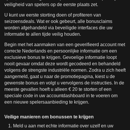
veiligheid van spelers op de eerste plaats zet.
U kunt uw eerste storting doen of profiteren van
seizoensdeals. Wat er ook gebeurt, alle bonusclaims
worden afgehandeld via beveiligde interfaces die uw
informatie te allen tijde veilig houden.
Begin met het aanmaken van een geverifieerd account met
correcte Nederlands en persoonlijke informatie om een
exclusieve bonus te krijgen. Gevoelige informatie loopt
nooit gevaar omdat deze wordt gecodeerd en behandeld
volgens de strengste industriële normen. Zodra u zich heeft
aangemeld, gaat u naar de promotiepagina, kiest u de
gewenste bonus en volgt u vervolgens de instructies. In de
meeste gevallen hoeft u alleen € 20 te storten of een
speciale code in uw accountdashboard in te voeren om
een nieuwe spelersaanbieding te krijgen.
Veilige manieren om bonussen te krijgen
Meld u aan met echte informatie over uzelf en uw