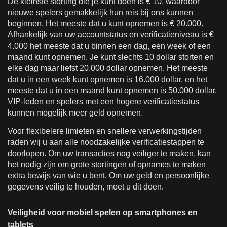
De kleinste storting die je kunt doen is € 10, waardoor
nieuwe spelers gemakkelijk hun reis bij ons kunnen
beginnen. Het meeste dat u kunt opnemen is € 20.000.
Afhankelijk van uw accountstatus en verificatieniveau is €
4.000 het meeste dat u binnen een dag, een week of een
maand kunt opnemen. Je kunt slechts 10 dollar storten en
elke dag maar liefst 20.000 dollar opnemen. Het meeste
dat u in een week kunt opnemen is 16.000 dollar, en het
meeste dat u in een maand kunt opnemen is 50.000 dollar.
VIP-leden en spelers met een hogere verificatiestatus
kunnen mogelijk meer geld opnemen.
Voor flexibelere limieten en snellere verwerkingstijden
raden wij u aan alle noodzakelijke verificatiestappen te
doorlopen. Om uw transacties nog veiliger te maken, kan
het nodig zijn om grote stortingen of opnames te maken
extra bewijs van wie u bent. Om uw geld en persoonlijke
gegevens veilig te houden, moet u dit doen.
Veiligheid voor mobiel spelen op smartphones en
tablets