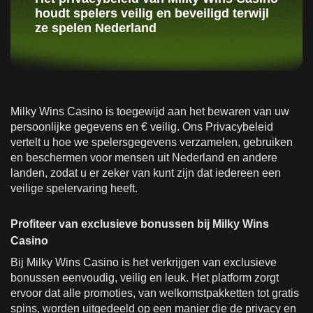
houdt spelers veilig en beveiligd terwijl
ze spelen Nederland
Milky Wins Casino is toegewijd aan het bewaren van uw
persoonlijke gegevens en € veilig. Ons Privacybeleid
vertelt u hoe we spelersgegevens verzamelen, gebruiken
en beschermen voor mensen uit Nederland en andere
landen, zodat u er zeker van kunt zijn dat iedereen een
veilige spelervaring heeft.
Profiteer van exclusieve bonussen bij Milky Wins
Casino
Bij Milky Wins Casino is het verkrijgen van exclusieve
bonussen eenvoudig, veilig en leuk. Het platform zorgt
ervoor dat alle promoties, van welkomstpakketten tot gratis
spins, worden uitgedeeld op een manier die de privacy en