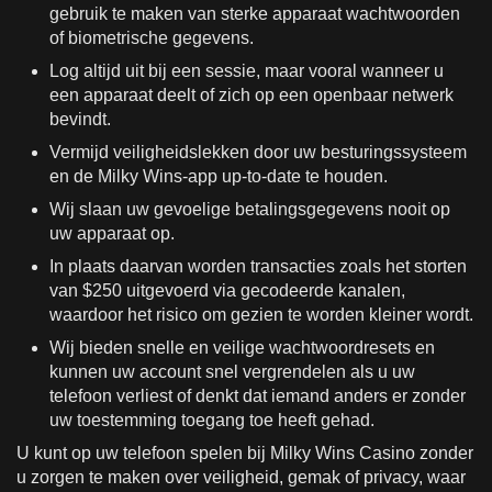
gebruik te maken van sterke apparaat wachtwoorden
of biometrische gegevens.
Log altijd uit bij een sessie, maar vooral wanneer u
een apparaat deelt of zich op een openbaar netwerk
bevindt.
Vermijd veiligheidslekken door uw besturingssysteem
en de Milky Wins-app up-to-date te houden.
Wij slaan uw gevoelige betalingsgegevens nooit op
uw apparaat op.
In plaats daarvan worden transacties zoals het storten
van $250 uitgevoerd via gecodeerde kanalen,
waardoor het risico om gezien te worden kleiner wordt.
Wij bieden snelle en veilige wachtwoordresets en
kunnen uw account snel vergrendelen als u uw
telefoon verliest of denkt dat iemand anders er zonder
uw toestemming toegang toe heeft gehad.
U kunt op uw telefoon spelen bij Milky Wins Casino zonder
u zorgen te maken over veiligheid, gemak of privacy, waar