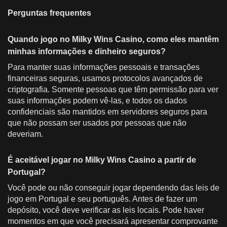
Perguntas frequentes
Quando jogo no Milky Wins Casino, como eles mantêm
minhas informações e dinheiro seguros?
Para manter suas informações pessoais e transações
financeiras seguras, usamos protocolos avançados de
criptografia. Somente pessoas que têm permissão para ver
suas informações podem vê-las, e todos os dados
confidenciais são mantidos em servidores seguros para
que não possam ser usados por pessoas que não
deveriam.
É aceitável jogar no Milky Wins Casino a partir de
Portugal?
Você pode ou não conseguir jogar dependendo das leis de
jogo em Portugal e seu português. Antes de fazer um
depósito, você deve verificar as leis locais. Pode haver
momentos em que você precisará apresentar comprovante