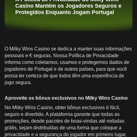
Casino Mantém os Jogadores Seguros e
Protegidos Enquanto Jogam Portugal
O Milky Wins Casino se dedica a manter suas informações
pessoais e € seguras. Nossa Política de Privacidade
informa como coletamos, usamos e protegemos dados de
jogadores de Portugal e de outros países, para que você
possa ter certeza de que todos têm uma experiência de
jogo segura.
Aproveite os bônus exclusivos no Milky Wins Casino
No Milky Wins Casino, obter bônus exclusivos é fácil,
seguro e divertido. A plataforma garante que todas as
promoções, desde pacotes de boas-vindas até rodadas
grátis, sejam distribuídas de uma forma que coloque a
privacidade e a segurança do jogador em primeiro lugar.