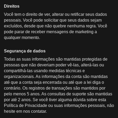
Direitos
Você tem o direito de ver, alterar ou retificar seus dados
pessoais. Você pode solicitar que seus dados sejam
excluídos, desde que não quebre nenhuma regra. Você
pode parar de receber mensagens de marketing a
qualquer momento.
Segurança de dados
Todas as suas informações são mantidas protegidas de
pessoas que não deveriam poder vê-las, alterá-las ou
compartilhá-las usando medidas técnicas e
organizacionais. As informações da conta são mantidas
até que a conta seja encerrada ou até que a lei diga o
contrário. Os registros de transações são mantidos por
pelo menos 5 anos. As consultas de suporte são mantidas
por até 2 anos. Se você tiver alguma dúvida sobre esta
Política de Privacidade ou suas informações pessoais, não
hesite em nos contatar.