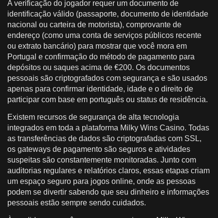
A verificação do jogador requer um documento de
identificação válido (passaporte, documento de identidade
nacional ou carteira de motorista), comprovante de
endereço (como uma conta de serviços públicos recente
ou extrato bancário) para mostrar que você mora em
Portugal e confirmação do método de pagamento para
depósitos ou saques acima de €200. Os documentos
pessoais são criptografados com segurança e são usados
apenas para confirmar identidade, idade e o direito de
participar com base em português ou status de residência.
Existem recursos de segurança de alta tecnologia
integrados em toda a plataforma Milky Wins Casino. Todas
as transferências de dados são criptografadas com SSL,
os gateways de pagamento são seguros e atividades
suspeitas são constantemente monitoradas. Junto com
auditorias regulares e relatórios claros, essas etapas criam
um espaço seguro para jogos online, onde as pessoas
podem se divertir sabendo que seu dinheiro e informações
pessoais estão sempre sendo cuidados.