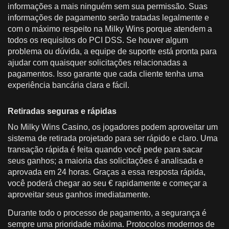
informações a mais ninguém sem sua permissão. Suas
informações de pagamento serão tratadas legalmente e
com o máximo respeito na Milky Wins porque atendem a
todos os requisitos do PCI DSS. Se houver algum
problema ou dúvida, a equipe de suporte está pronta para
ajudar com quaisquer solicitações relacionadas a
pagamentos. Isso garante que cada cliente tenha uma
experiência bancária clara e fácil.
Retiradas seguras e rápidas
No Milky Wins Casino, os jogadores podem aproveitar um
sistema de retirada projetado para ser rápido e claro. Uma
transação rápida é feita quando você pede para sacar
seus ganhos; a maioria das solicitações é analisada e
aprovada em 24 horas. Graças a essa resposta rápida,
você poderá chegar ao seu € rapidamente e começar a
aproveitar seus ganhos imediatamente.
Durante todo o processo de pagamento, a segurança é
sempre uma prioridade máxima. Protocolos modernos de