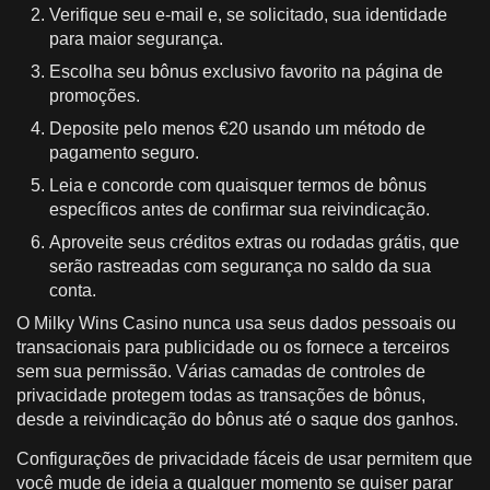
Verifique seu e-mail e, se solicitado, sua identidade
para maior segurança.
Escolha seu bônus exclusivo favorito na página de
promoções.
Deposite pelo menos €20 usando um método de
pagamento seguro.
Leia e concorde com quaisquer termos de bônus
específicos antes de confirmar sua reivindicação.
Aproveite seus créditos extras ou rodadas grátis, que
serão rastreadas com segurança no saldo da sua
conta.
O Milky Wins Casino nunca usa seus dados pessoais ou
transacionais para publicidade ou os fornece a terceiros
sem sua permissão. Várias camadas de controles de
privacidade protegem todas as transações de bônus,
desde a reivindicação do bônus até o saque dos ganhos.
Configurações de privacidade fáceis de usar permitem que
você mude de ideia a qualquer momento se quiser parar