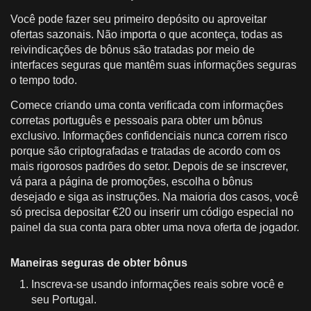
Você pode fazer seu primeiro depósito ou aproveitar
ofertas sazonais. Não importa o que aconteça, todas as
reivindicações de bônus são tratadas por meio de
interfaces seguras que mantêm suas informações seguras
o tempo todo.
Comece criando uma conta verificada com informações
corretas português e pessoais para obter um bônus
exclusivo. Informações confidenciais nunca correm risco
porque são criptografadas e tratadas de acordo com os
mais rigorosos padrões do setor. Depois de se inscrever,
vá para a página de promoções, escolha o bônus
desejado e siga as instruções. Na maioria dos casos, você
só precisa depositar €20 ou inserir um código especial no
painel da sua conta para obter uma nova oferta de jogador.
Maneiras seguras de obter bônus
Inscreva-se usando informações reais sobre você e
seu Portugal.