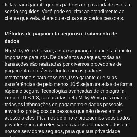
feitas para garantir que os padrões de privacidade estejam
sendo seguidos. Você pode solicitar ao atendimento ao
cliente que veja, altere ou exclua seus dados pessoais.
Métodos de pagamento seguros e tratamento de
dados
No Milky Wins Casino, a sua segurança financeira é muito
importante para nós. De depósitos a saques, todas as
transações são realizadas por diversos provedores de
pagamento confiáveis. Junto com os padrões
internacionais para cassinos, isso garante que suas
transferências de pelo menos 10 € sejam tratadas de forma
rápida e segura. Tecnologias avançadas de criptografia,
como o TLS 1.3, são usadas pela Milky Wins para manter
todas as informações de pagamento e dados pessoais
enviados protegidos de pessoas que não deveriam ter
acesso a eles. Ficamos de olho e protegemos seus dados
privados enquanto eles são enviados e armazenados em
nossos servidores seguros, para que sua privacidade