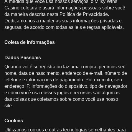
À medida que você usa nossos serviços, o Milky Wins
Casino coletará e usará informações pessoais sobre você
da maneira descrita nesta Política de Privacidade.
Dedicamo-nos a manter as suas informações privadas e
seguras, de acordo com todas as leis e regras aplicáveis.
Coleta de informações
Dados Pessoais
Quando você se registra ou faz uma compra, pedimos seu
nome, data de nascimento, endereço de e-mail, número de
telefone e informações de pagamento. Por exemplo, seu
endereço IP, informações do dispositivo, tipo de navegador
e como você usa nossos jogos e recursos são algumas
das coisas que coletamos sobre como você usa nosso
site.
Cookies
Utilizamos cookies e outras tecnologias semelhantes para