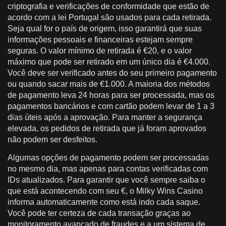
criptografia e verificações de conformidade que estão de
acordo com a lei Portugal são usados para cada retirada.
Seja qual for o país de origem, isso garantirá que suas
informações pessoais e financeiras estejam sempre
seguras. O valor mínimo de retirada é €20, e o valor
máximo que pode ser retirado em um único dia é €4.000.
Você deve ser verificado antes do seu primeiro pagamento
ou quando sacar mais de €1.000. A maioria dos métodos
de pagamento leva 24 horas para ser processada, mas os
pagamentos bancários e com cartão podem levar de 1 a 3
dias úteis após a aprovação. Para manter a segurança
elevada, os pedidos de retirada que já foram aprovados
não podem ser desfeitos.
Algumas opções de pagamento podem ser processadas
no mesmo dia, mas apenas para contas verificadas com
IDs atualizados. Para garantir que você sempre saiba o
que está acontecendo com seu €, o Milky Wins Casino
informa automaticamente como está indo cada saque.
Você pode ter certeza de cada transação graças ao
monitoramento avançado de fraudes e a um sistema de