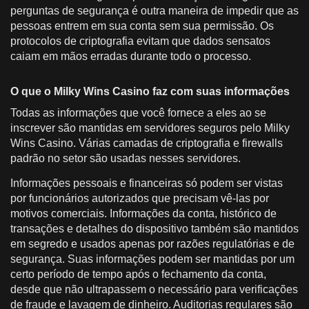
perguntas de segurança é outra maneira de impedir que as
pessoas entrem em sua conta sem sua permissão. Os
protocolos de criptografia evitam que dados sensatos
caiam em mãos erradas durante todo o processo.
O que o Milky Wins Casino faz com suas informações
Todas as informações que você fornece a eles ao se
inscrever são mantidas em servidores seguros pelo Milky
Wins Casino. Várias camadas de criptografia e firewalls
padrão no setor são usadas nesses servidores.
Informações pessoais e financeiras só podem ser vistas
por funcionários autorizados que precisam vê-las por
motivos comerciais. Informações da conta, histórico de
transações e detalhes do dispositivo também são mantidos
em segredo e usados apenas por razões regulatórias e de
segurança. Suas informações podem ser mantidas por um
certo período de tempo após o fechamento da conta,
desde que não ultrapassem o necessário para verificações
de fraude e lavagem de dinheiro. Auditorias regulares são