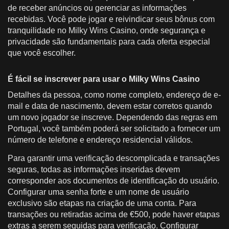
de receber anúncios ou gerenciar as informações
recebidas. Você pode jogar e reivindicar seus bônus com
tranquilidade no Milky Wins Casino, onde segurança e
privacidade são fundamentais para cada oferta especial
que você escolher.
É fácil se inscrever para usar o Milky Wins Casino
Detalhes da pessoa, como nome completo, endereço de e-
mail e data de nascimento, devem estar corretos quando
um novo jogador se inscreve. Dependendo das regras em
Portugal, você também poderá ser solicitado a fornecer um
número de telefone e endereço residencial válidos.
Para garantir uma verificação descomplicada e transações
seguras, todas as informações inseridas devem
corresponder aos documentos de identificação do usuário.
Configurar uma senha forte e um nome de usuário
exclusivo são etapas na criação de uma conta. Para
transações ou retiradas acima de €500, pode haver etapas
extras a serem seguidas para verificação. Configurar