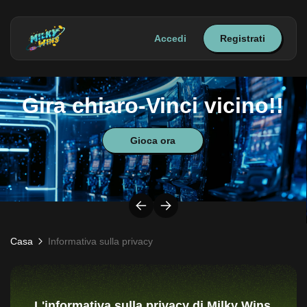
Accedi
Registrati
Gira chiaro-Vinci vicino!!
Gioca ora
Casa
Informativa sulla privacy
L'informativa sulla privacy di Milky Wins