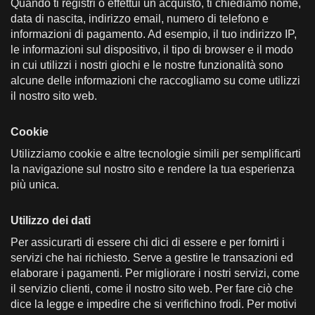
Quando ti registri o effettui un acquisto, ti chiediamo nome,
data di nascita, indirizzo email, numero di telefono e
informazioni di pagamento. Ad esempio, il tuo indirizzo IP,
le informazioni sul dispositivo, il tipo di browser e il modo
in cui utilizzi i nostri giochi e le nostre funzionalità sono
alcune delle informazioni che raccogliamo su come utilizzi
il nostro sito web.
Cookie
Utilizziamo cookie e altre tecnologie simili per semplificarti
la navigazione sul nostro sito e rendere la tua esperienza
più unica.
Utilizzo dei dati
Per assicurarti di essere chi dici di essere e per fornirti i
servizi che hai richiesto. Serve a gestire le transazioni ed
elaborare i pagamenti. Per migliorare i nostri servizi, come
il servizio clienti, come il nostro sito web. Per fare ciò che
dice la legge e impedire che si verifichino frodi. Per motivi