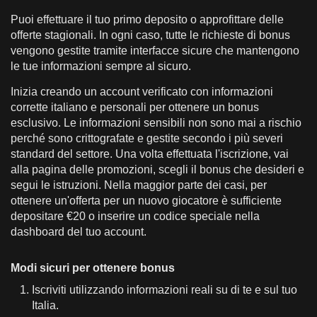
Puoi effettuare il tuo primo deposito o approfittare delle
offerte stagionali. In ogni caso, tutte le richieste di bonus
vengono gestite tramite interfacce sicure che mantengono
le tue informazioni sempre al sicuro.
Inizia creando un account verificato con informazioni
corrette italiano e personali per ottenere un bonus
esclusivo. Le informazioni sensibili non sono mai a rischio
perché sono crittografate e gestite secondo i più severi
standard del settore. Una volta effettuata l'iscrizione, vai
alla pagina delle promozioni, scegli il bonus che desideri e
segui le istruzioni. Nella maggior parte dei casi, per
ottenere un'offerta per un nuovo giocatore è sufficiente
depositare €20 o inserire un codice speciale nella
dashboard del tuo account.
Modi sicuri per ottenere bonus
Iscriviti utilizzando informazioni reali su di te e sul tuo
Italia.