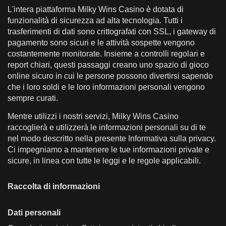
L'intera piattaforma Milky Wins Casino è dotata di
funzionalità di sicurezza ad alta tecnologia. Tutti i
trasferimenti di dati sono crittografati con SSL, i gateway di
pagamento sono sicuri e le attività sospette vengono
costantemente monitorate. Insieme a controlli regolari e
report chiari, questi passaggi creano uno spazio di gioco
online sicuro in cui le persone possono divertirsi sapendo
che i loro soldi e le loro informazioni personali vengono
sempre curati.
Mentre utilizzi i nostri servizi, Milky Wins Casino
raccoglierà e utilizzerà le informazioni personali su di te
nel modo descritto nella presente Informativa sulla privacy.
Ci impegniamo a mantenere le tue informazioni private e
sicure, in linea con tutte le leggi e le regole applicabili.
Raccolta di informazioni
Dati personali