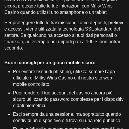
sicura protegge tutte le tue interazioni con Milky Wins
Casino quando utilizzi uno smartphone o un tablet.
Per proteggere tutte le trasmissioni, come depositi, prelievi
e accessi, viene utilizzata la tecnologia SSL standard del
settore. Se qualcuno ha accesso ai tuoi dati personali o
finanziari, ad esempio per importi pari a 100 $, non potrai
scoprirlo.
Buoni consigli per un gioco mobile sicuro
Per evitare rischi di phishing, utilizza sempre l'app
ufficiale di Milky Wins Casino o il nostro sito web
mobile controllato.
Puoi rendere il tuo account del casinò ancora più
sicuro utilizzando password complesse per i dispositivi
o dati biometrici.
Esci sempre da una sessione, ma soprattutto quando
condividi un dispositivo o ti trovi su una rete pubblica.