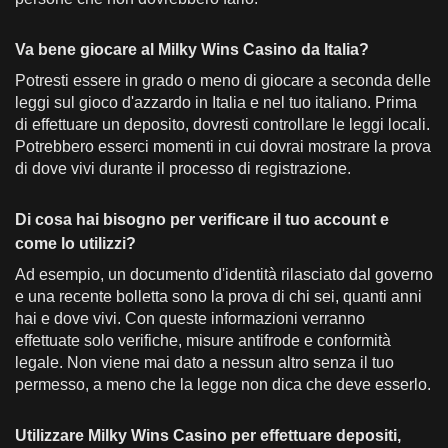
Va bene giocare al Milky Wins Casino da Italia?
Potresti essere in grado o meno di giocare a seconda delle
leggi sul gioco d'azzardo in Italia e nel tuo italiano. Prima
di effettuare un deposito, dovresti controllare le leggi locali.
Potrebbero esserci momenti in cui dovrai mostrare la prova
di dove vivi durante il processo di registrazione.
Di cosa hai bisogno per verificare il tuo account e
come lo utilizzi?
Ad esempio, un documento d'identità rilasciato dal governo
e una recente bolletta sono la prova di chi sei, quanti anni
hai e dove vivi. Con queste informazioni verranno
effettuate solo verifiche, misure antifrode e conformità
legale. Non viene mai dato a nessun altro senza il tuo
permesso, a meno che la legge non dica che deve esserlo.
Utilizzare Milky Wins Casino per effettuare depositi,