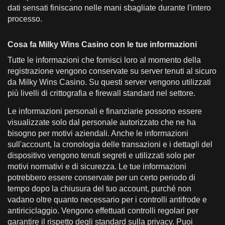
dati sensati finiscano nelle mani sbagliate durante l'intero
processo.
Cosa fa Milky Wins Casino con le tue informazioni
Tutte le informazioni che fornisci loro al momento della
registrazione vengono conservate su server tenuti al sicuro
da Milky Wins Casino. Su questi server vengono utilizzati
più livelli di crittografia e firewall standard nel settore.
Le informazioni personali e finanziarie possono essere
visualizzate solo dal personale autorizzato che ne ha
bisogno per motivi aziendali. Anche le informazioni
sull'account, la cronologia delle transazioni e i dettagli del
dispositivo vengono tenuti segreti e utilizzati solo per
motivi normativi e di sicurezza. Le tue informazioni
potrebbero essere conservate per un certo periodo di
tempo dopo la chiusura del tuo account, purché non
vadano oltre quanto necessario per i controlli antifrode e
antiriciclaggio. Vengono effettuati controlli regolari per
garantire il rispetto degli standard sulla privacy. Puoi