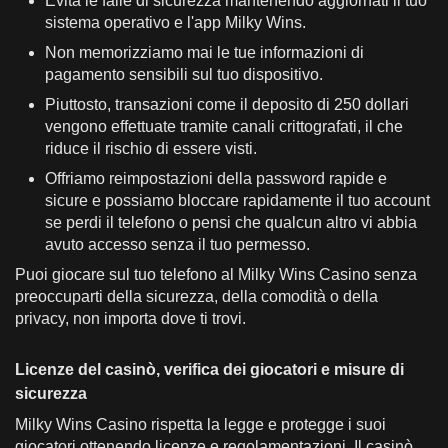
Evita le falle di sicurezza mantenendo aggiornati il tuo
sistema operativo e l'app Milky Wins.
Non memorizziamo mai le tue informazioni di
pagamento sensibili sul tuo dispositivo.
Piuttosto, transazioni come il deposito di 250 dollari
vengono effettuate tramite canali crittografati, il che
riduce il rischio di essere visti.
Offriamo reimpostazioni della password rapide e
sicure e possiamo bloccare rapidamente il tuo account
se perdi il telefono o pensi che qualcun altro vi abbia
avuto accesso senza il tuo permesso.
Puoi giocare sul tuo telefono al Milky Wins Casino senza
preoccuparti della sicurezza, della comodità o della
privacy, non importa dove ti trovi.
Licenze del casinò, verifica dei giocatori e misure di
sicurezza
Milky Wins Casino rispetta la legge e protegge i suoi
giocatori ottenendo licenze e regolamentazioni. Il casinò