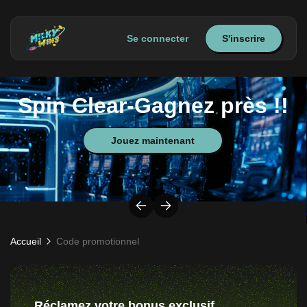
Se connecter
S'inscrire
Spin Clear-Gagnez près !!
Jouez maintenant
Accueil
Code promotionnel
Réclamez votre bonus exclusif