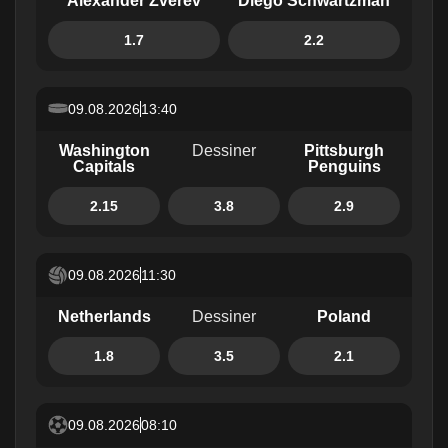
Alexander Zverev
Diego Schwartzman
1.7
2.2
09.08.2026
13:40
Washington
Dessiner
Pittsburgh
Capitals
Penguins
2.15
3.8
2.9
09.08.2026
11:30
Netherlands
Dessiner
Poland
1.8
3.5
2.1
09.08.2026
08:10