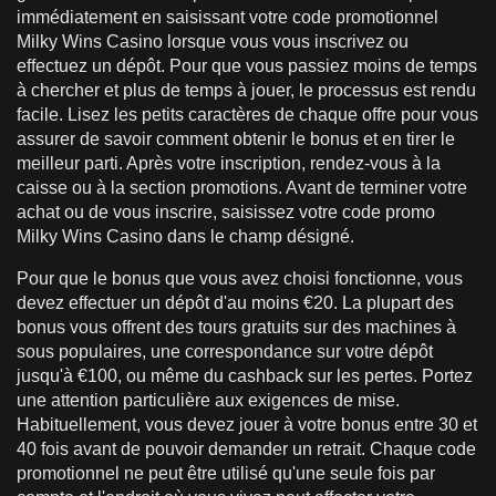
immédiatement en saisissant votre code promotionnel
Milky Wins Casino lorsque vous vous inscrivez ou
effectuez un dépôt. Pour que vous passiez moins de temps
à chercher et plus de temps à jouer, le processus est rendu
facile. Lisez les petits caractères de chaque offre pour vous
assurer de savoir comment obtenir le bonus et en tirer le
meilleur parti. Après votre inscription, rendez-vous à la
caisse ou à la section promotions. Avant de terminer votre
achat ou de vous inscrire, saisissez votre code promo
Milky Wins Casino dans le champ désigné.
Pour que le bonus que vous avez choisi fonctionne, vous
devez effectuer un dépôt d'au moins €20. La plupart des
bonus vous offrent des tours gratuits sur des machines à
sous populaires, une correspondance sur votre dépôt
jusqu'à €100, ou même du cashback sur les pertes. Portez
une attention particulière aux exigences de mise.
Habituellement, vous devez jouer à votre bonus entre 30 et
40 fois avant de pouvoir demander un retrait. Chaque code
promotionnel ne peut être utilisé qu'une seule fois par