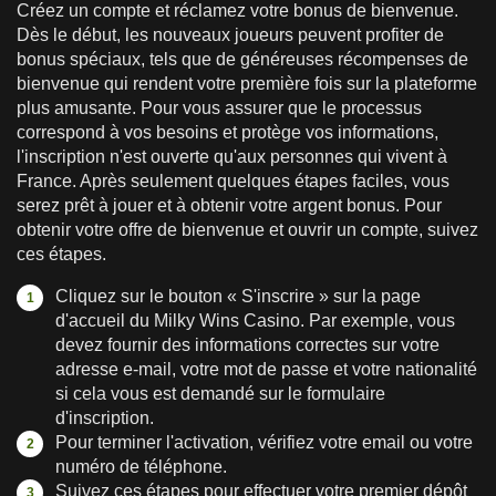
Créez un compte et réclamez votre bonus de bienvenue.
Dès le début, les nouveaux joueurs peuvent profiter de
bonus spéciaux, tels que de généreuses récompenses de
bienvenue qui rendent votre première fois sur la plateforme
plus amusante. Pour vous assurer que le processus
correspond à vos besoins et protège vos informations,
l'inscription n'est ouverte qu'aux personnes qui vivent à
France. Après seulement quelques étapes faciles, vous
serez prêt à jouer et à obtenir votre argent bonus. Pour
obtenir votre offre de bienvenue et ouvrir un compte, suivez
ces étapes.
Cliquez sur le bouton « S'inscrire » sur la page
d'accueil du Milky Wins Casino. Par exemple, vous
devez fournir des informations correctes sur votre
adresse e-mail, votre mot de passe et votre nationalité
si cela vous est demandé sur le formulaire
d'inscription.
Pour terminer l'activation, vérifiez votre email ou votre
numéro de téléphone.
Suivez ces étapes pour effectuer votre premier dépôt