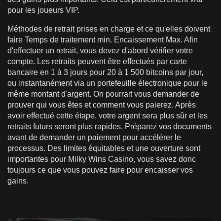
pour les joueurs VIP.
Méthodes de retrait prises en charge et ce qu'elles doivent
faire Temps de traitement min. Encaissement Max. Afin
d'effectuer un retrait, vous devez d'abord vérifier votre
compte. Les retraits peuvent être effectués par carte
bancaire en 1 à 3 jours pour 20 à 1 500 bitcoins par jour,
ou instantanément via un portefeuille électronique pour le
même montant d'argent. On pourrait vous demander de
prouver qui vous êtes et comment vous paierez. Après
avoir effectué cette étape, votre argent sera plus sûr et les
retraits futurs seront plus rapides. Préparez vos documents
avant de demander un paiement pour accélérer le
processus. Des limites équitables et une ouverture sont
importantes pour Milky Wins Casino, vous savez donc
toujours ce que vous pouvez faire pour encaisser vos
gains.