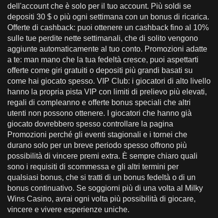
dell'account che è solo per il tuo account. Più soldi se
depositi 30 $ o più ogni settimana con un bonus di ricarica.
Offerte di cashback: puoi ottenere un cashback fino al 10%
sulle tue perdite nette settimanali, che di solito vengono
aggiunte automaticamente al tuo conto. Promozioni adatte
a te: man mano che la tua fedeltà cresce, puoi aspettarti
offerte come giri gratuiti o depositi più grandi basati su
come hai giocato spesso. VIP Club: i giocatori di alto livello
hanno la propria pista VIP con limiti di prelievo più elevati,
regali di compleanno e offerte bonus speciali che altri
utenti non possono ottenere. I giocatori che hanno già
giocato dovrebbero spesso controllare la pagina
Promozioni perché gli eventi stagionali e i tornei che
durano solo per un breve periodo spesso offrono più
possibilità di vincere premi extra. È sempre chiaro quali
sono i requisiti di scommessa e gli altri termini per
qualsiasi bonus, che si tratti di un bonus fedeltà o di un
bonus continuativo. Se soggiorni più di una volta al Milky
Wins Casino, avrai ogni volta più possibilità di giocare,
vincere e vivere esperienze uniche.