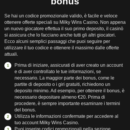
bonus
Se hai un codice promozionale valido, è facile e veloce
ottenere offerte speciali su Milky Wins Casino. Non appena
un nuovo giocatore effettua il suo primo deposito, il casinò
si assicura che lo facciano anche tutti gli altri giocatori.
Ecco alcuni semplici passaggi che puoi seguire per
utilizzare il tuo codice e ottenere il massimo dalle offerte
attuali.
Prima di iniziare, assicurati di aver creato un account
e di aver controllato le tue informazioni, se
necessario. La maggior parte dei bonus, come le
partite di deposito o i giri gratuiti, richiedono un
deposito minimo. Ad esempio, per ottenere il bonus, è
necessario depositare almeno €20. Prima di
procedere, è sempre importante esaminare i termini
del bonus.
Utilizza le informazioni confermate per accedere al
tuo account Milky Wins Casino.
Puoi inserire codici promozionali nella sezione