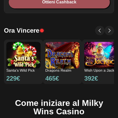
Ottieni Cashback
Ora Vincere
Spin Town
197€
425€
Wish Upon a Jackpot
392€
Come iniziare al Milky
Wins Casino