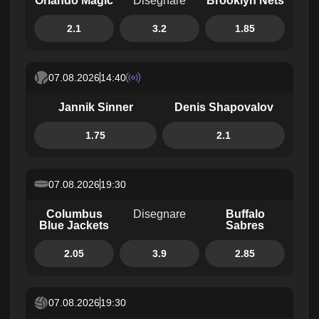
Orlando Magic
Disegnare
Brooklyn Nets
2.1
3.2
1.85
07.08.2026
14:40
Jannik Sinner
Denis Shapovalov
1.75
2.1
07.08.2026
19:30
Columbus
Disegnare
Buffalo
Blue Jackets
Sabres
2.05
3.9
2.85
07.08.2026
19:30