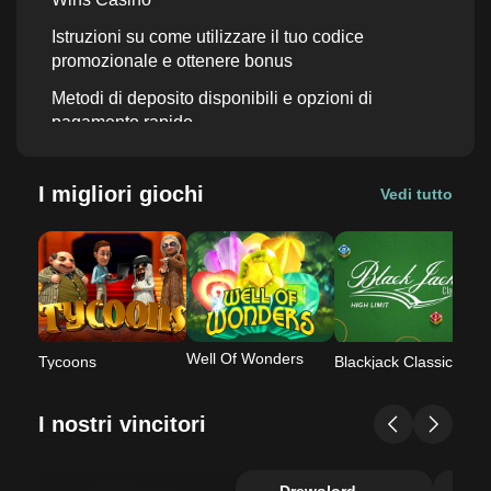
Istruzioni su come utilizzare il tuo codice
promozionale e ottenere bonus
Metodi di deposito disponibili e opzioni di
pagamento rapido
Quali sono i limiti e le velocità dei prelievi al
Milky Wins Casino?
I migliori giochi
Vedi tutto
Programma fedeltà e promozioni in corso
Come iniziare al Milky Wins Casino
Well Of Wonders
V
Monopoly Dream Life
Blackjack Classic High Limit
I nostri vincitori