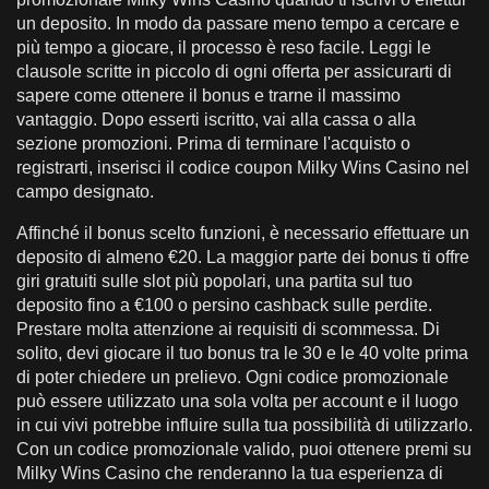
un deposito. In modo da passare meno tempo a cercare e
più tempo a giocare, il processo è reso facile. Leggi le
clausole scritte in piccolo di ogni offerta per assicurarti di
sapere come ottenere il bonus e trarne il massimo
vantaggio. Dopo esserti iscritto, vai alla cassa o alla
sezione promozioni. Prima di terminare l'acquisto o
registrarti, inserisci il codice coupon Milky Wins Casino nel
campo designato.
Affinché il bonus scelto funzioni, è necessario effettuare un
deposito di almeno €20. La maggior parte dei bonus ti offre
giri gratuiti sulle slot più popolari, una partita sul tuo
deposito fino a €100 o persino cashback sulle perdite.
Prestare molta attenzione ai requisiti di scommessa. Di
solito, devi giocare il tuo bonus tra le 30 e le 40 volte prima
di poter chiedere un prelievo. Ogni codice promozionale
può essere utilizzato una sola volta per account e il luogo
in cui vivi potrebbe influire sulla tua possibilità di utilizzarlo.
Con un codice promozionale valido, puoi ottenere premi su
Milky Wins Casino che renderanno la tua esperienza di