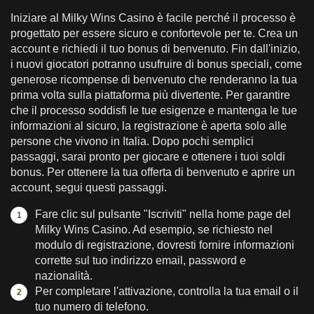
Iniziare al Milky Wins Casino è facile perché il processo è
progettato per essere sicuro e confortevole per te. Crea un
account e richiedi il tuo bonus di benvenuto. Fin dall'inizio,
i nuovi giocatori potranno usufruire di bonus speciali, come
generose ricompense di benvenuto che renderanno la tua
prima volta sulla piattaforma più divertente. Per garantire
che il processo soddisfi le tue esigenze e mantenga le tue
informazioni al sicuro, la registrazione è aperta solo alle
persone che vivono in Italia. Dopo pochi semplici
passaggi, sarai pronto per giocare e ottenere i tuoi soldi
bonus. Per ottenere la tua offerta di benvenuto e aprire un
account, segui questi passaggi.
Fare clic sul pulsante "Iscriviti" nella home page del
Milky Wins Casino. Ad esempio, se richiesto nel
modulo di registrazione, dovresti fornire informazioni
corrette sul tuo indirizzo email, password e
nazionalità.
Per completare l'attivazione, controlla la tua email o il
tuo numero di telefono.