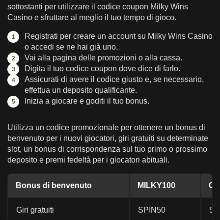
sottostanti per utilizzare il codice coupon Milky Wins
Casino e sfruttare al meglio il tuo tempo di gioco.
Registrati per creare un account su Milky Wins Casino
o accedi se ne hai già uno.
Vai alla pagina delle promozioni o alla cassa.
Digita il tuo codice coupon dove dice di farlo.
Assicurati di avere il codice giusto e, se necessario,
effettua un deposito qualificante.
Inizia a giocare e goditi il tuo bonus.
Utilizza un codice promozionale per ottenere un bonus di
benvenuto per i nuovi giocatori, giri gratuiti su determinate
slot, un bonus di corrispondenza sul tuo primo o prossimo
deposito e premi fedeltà per i giocatori abituali.
Bonus di benvenuto
MILKY100
Co
Giri gratuiti
SPIN50
50 