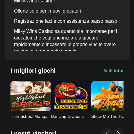
Milky Wins Casino!
Offerte solo per i nuovi giocatori
Registrazione facile con assistenza passo passo
Milky Wins Casino sa quanto sia importante per i
giocatori che vogliono iniziare a giocare
rapidamente o incassare le proprie vincite avere
opzioni di pagamento semplici
Dettagli su come effettuare un deposito e quanto
tempo ci vuole per prelevare denaro
I migliori giochi
Vedi tutto
Limiti di pagamento: minimo e massimo al Milky
Wins Casino
Esperienza mobile fluida per giocare in
movimento!
Bonus senza deposito al Milky Wins Casino
A
High School Manga
Dancing Dragons
Show Me The Honey
I nostri vincitori