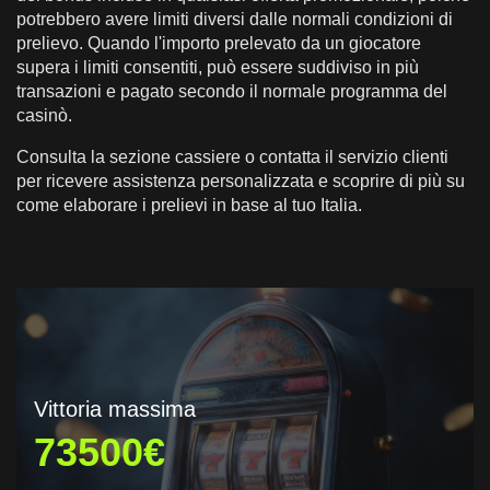
potrebbero avere limiti diversi dalle normali condizioni di
prelievo. Quando l'importo prelevato da un giocatore
supera i limiti consentiti, può essere suddiviso in più
transazioni e pagato secondo il normale programma del
casinò.
Consulta la sezione cassiere o contatta il servizio clienti
per ricevere assistenza personalizzata e scoprire di più su
come elaborare i prelievi in base al tuo Italia.
Vittoria massima
73500€