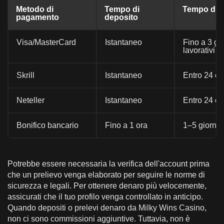
Metodo di
Tempo di
Tempo di p
pagamento
deposito
Visa/MasterCard
Istantaneo
Fino a 3 gio
lavorativi
Skrill
Istantaneo
Entro 24 or
Neteller
Istantaneo
Entro 24 or
Bonifico bancario
Fino a 1 ora
1–5 giorni l
Potrebbe essere necessaria la verifica dell'account prima
che un prelievo venga elaborato per seguire le norme di
sicurezza e legali. Per ottenere denaro più velocemente,
assicurati che il tuo profilo venga controllato in anticipo.
Quando depositi o prelevi denaro da Milky Wins Casino,
non ci sono commissioni aggiuntive. Tuttavia, non è