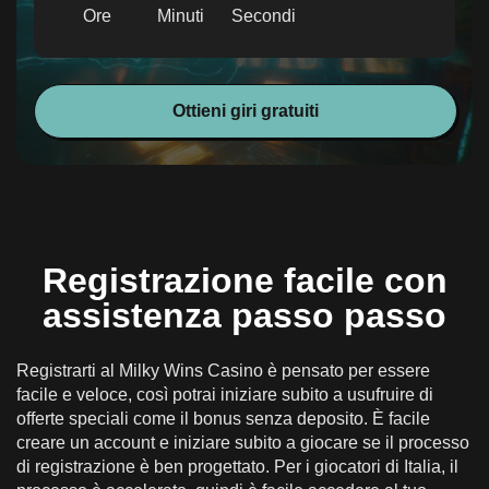
Ore
Minuti
Secondi
Ottieni giri gratuiti
Registrazione facile con
assistenza passo passo
Registrarti al Milky Wins Casino è pensato per essere
facile e veloce, così potrai iniziare subito a usufruire di
offerte speciali come il bonus senza deposito. È facile
creare un account e iniziare subito a giocare se il processo
di registrazione è ben progettato. Per i giocatori di Italia, il