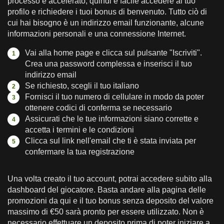
processo è accelerato, quindi è facile accedere al tuo
profilo e richiedere i tuoi bonus di benvenuto. Tutto ciò di
cui hai bisogno è un indirizzo email funzionante, alcune
informazioni personali e una connessione Internet.
Vai alla home page e clicca sul pulsante "Iscriviti".
Crea una password complessa e inserisci il tuo
indirizzo email
Se richiesto, scegli il tuo italiano
Fornisci il tuo numero di cellulare in modo da poter
ottenere codici di conferma se necessario
Assicurati che le tue informazioni siano corrette e
accetta i termini e le condizioni
Clicca sul link nell'email che ti è stata inviata per
confermare la tua registrazione
Una volta creato il tuo account, potrai accedere subito alla
dashboard del giocatore. Basta andare alla pagina delle
promozioni da qui e il tuo bonus senza deposito del valore
massimo di €50 sarà pronto per essere utilizzato. Non è
necessario effettuare un deposito prima di poter iniziare a