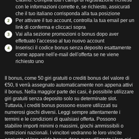
con le informazioni corrette e, se richiesto, assicurati
che il tuo italiano corrisponda alla tua posizione
Per attivare il tuo account, controlla la tua email per un
link di conferma e cliccaci sopra
Vai alla sezione promozioni o bonus dopo aver
effettuato l'accesso al tuo nuovo account
Inserisci il codice bonus senza deposito esattamente
come appare nell'e-mail dell'offerta se ne viene
richiesto uno
Il bonus, come 50 giri gratuiti o crediti bonus del valore di
€50, ti verrà assegnato automaticamente non appena attivi
il bonus. Nella maggior parte dei casi, è possibile utilizzare
giri gratuiti senza deposito solo su determinate slot.
Tuttavia, i crediti bonus possono essere utilizzati su
numerosi giochi diversi. Leggi sempre attentamente i
termini e le condizioni di qualsiasi offerta. Possono
stabilire importi minimi o massimi, giochi ammissibili o
restrizioni nazionali. I vincitori vedranno le loro vincite