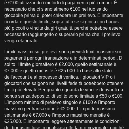
è €100 utilizzando i metodi di pagamento più comuni. È
necessario che ci siano almeno €100 nel tuo saldo
giocabile prima di poter chiedere un prelievo. È importante
ricordare questo limite, soprattutto se si gioca con bonus
più piccoli o vincite da giri gratuiti, perché potrebbe essere
necessario raggiungerlo o superarlo prima che il prelievo
venga elaborato.
Limiti massimi sui prelievi: sono previsti limiti massimi sui
pagamenti per ogni transazione e in determinati periodi. Di
solito il limite giornaliero è €2.000, quello settimanale è
€7.000 e quello mensile è €25.000. In base allo stato
dell'account e al processo di verifica, i giocatori VIP o i
giocatori che salgono nei livelli fedeltà potrebbero ottenere
limiti più elevati. Per quanto riguarda le vincite derivanti da
bonus senza deposito, di solito sono limitate a €50 o €100.
L'importo minimo di prelievo singolo è €100 e l'importo
massimo per transazione è €2.000. L'importo massimo
settimanale è €7.000 e l'importo massimo mensile è
€25.000. È importante leggere attentamente le condizioni
dei bonus incluse in qualsiasi offerta promozionale, poiché