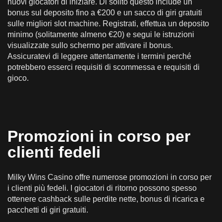
nuovi giocatori di iniziare. Di solito questo include un
bonus sul deposito fino a €200 e un sacco di giri gratuiti
sulle migliori slot machine. Registrati, effettua un deposito
minimo (solitamente almeno €20) e segui le istruzioni
visualizzate sullo schermo per attivare il bonus.
Assicuratevi di leggere attentamente i termini perché
potrebbero esserci requisiti di scommessa e requisiti di
gioco.
Promozioni in corso per
clienti fedeli
Milky Wins Casino offre numerose promozioni in corso per
i clienti più fedeli. I giocatori di ritorno possono spesso
ottenere cashback sulle perdite nette, bonus di ricarica e
pacchetti di giri gratuiti.