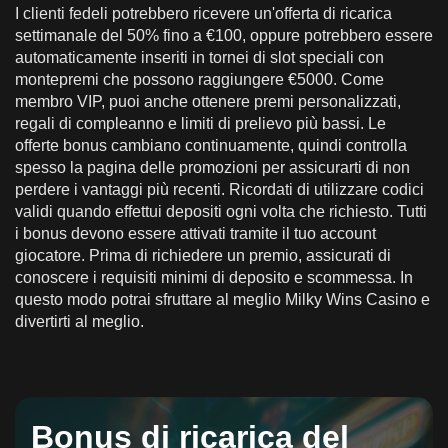
I clienti fedeli potrebbero ricevere un'offerta di ricarica
settimanale del 50% fino a €100, oppure potrebbero essere
automaticamente inseriti in tornei di slot speciali con
montepremi che possono raggiungere €5000. Come
membro VIP, puoi anche ottenere premi personalizzati,
regali di compleanno e limiti di prelievo più bassi. Le
offerte bonus cambiano continuamente, quindi controlla
spesso la pagina delle promozioni per assicurarti di non
perdere i vantaggi più recenti. Ricordati di utilizzare codici
validi quando effettui depositi ogni volta che richiesto. Tutti
i bonus devono essere attivati tramite il tuo account
giocatore. Prima di richiedere un premio, assicurati di
conoscere i requisiti minimi di deposito e scommessa. In
questo modo potrai sfruttare al meglio Milky Wins Casino e
divertirti al meglio.
Bonus di ricarica del