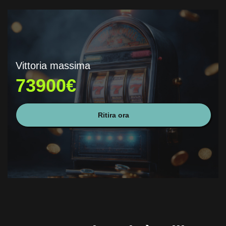
Vittoria massima
73900€
Ritira ora