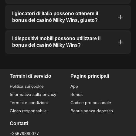
I giocatori di Italia possono ottenere il
bonus del casinò Milky Wins, giusto?
I dispositivi mobili possono utilizzare il
bonus del casinò Milky Wins?
Termini di servizio
Pagine principali
Politica sui cookie
App
Informativa sulla privacy
Bonus
Termini e condizioni
Codice promozionale
Gioco responsabile
Bonus senza deposito
Contatti
+35679880077