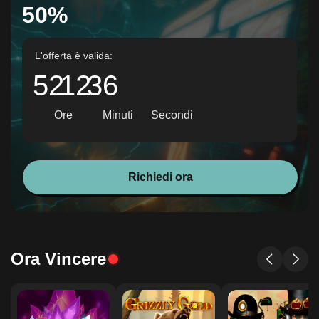
50%
L'offerta è valida:
52
12
35
Ore
Minuti
Secondi
Richiedi ora
Ora Vincere