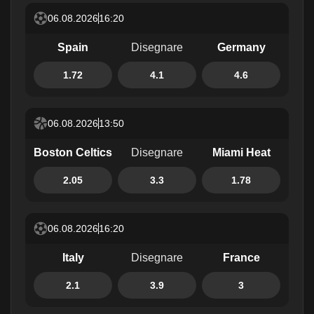
06.08.2026
16:20
Spain
Disegnare
Germany
1.72
4.1
4.6
06.08.2026
13:50
Boston Celtics
Disegnare
Miami Heat
2.05
3.3
1.78
06.08.2026
16:20
Italy
Disegnare
France
2.1
3.9
3