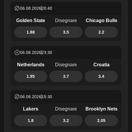
06.08.2026
20:40
Golden State
Disegnare
Chicago Bulls
1.88
3.5
2.2
06.08.2026
23:30
Netherlands
Disegnare
Croatia
1.95
3.7
3.4
06.08.2026
15:30
Lakers
Disegnare
Brooklyn Nets
1.8
3.2
2.05