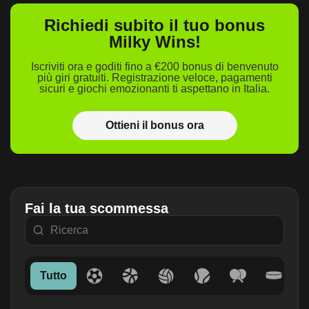
Richiedi subito il tuo bonus
Milky Wins!
Iscriviti ora e goditi fino a €200 bonus di benvenuto
più giri gratuiti. Registrazione veloce, pagamenti
sicuri e giochi emozionanti ti aspettano in Italia.
Ottieni il bonus ora
Fai la tua scommessa
Tutto