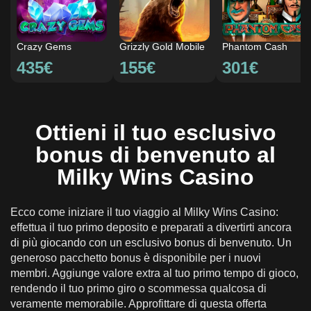
Crazy Gems
Grizzly Gold Mobile
Phantom Cash
435€
155€
301€
Ottieni il tuo esclusivo
bonus di benvenuto al
Milky Wins Casino
Ecco come iniziare il tuo viaggio al Milky Wins Casino:
effettua il tuo primo deposito e preparati a divertirti ancora
di più giocando con un esclusivo bonus di benvenuto. Un
generoso pacchetto bonus è disponibile per i nuovi
membri. Aggiunge valore extra al tuo primo tempo di gioco,
rendendo il tuo primo giro o scommessa qualcosa di
veramente memorabile. Approfittare di questa offerta