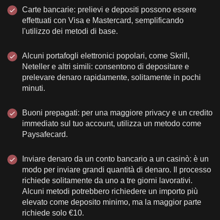
Carte bancarie: prelievi e depositi possono essere
effettuati con Visa e Mastercard, semplificando
l'utilizzo dei metodi di base.
Alcuni portafogli elettronici popolari, come Skrill,
Neteller e altri simili: consentono di depositare e
prelevare denaro rapidamente, solitamente in pochi
minuti.
Buoni prepagati: per una maggiore privacy e un credito
immediato sul tuo account, utilizza un metodo come
Paysafecard.
Inviare denaro da un conto bancario a un casinò: è un
modo per inviare grandi quantità di denaro. Il processo
richiede solitamente da uno a tre giorni lavorativi.
Alcuni metodi potrebbero richiedere un importo più
elevato come deposito minimo, ma la maggior parte
richiede solo €10.