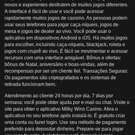
novos e experientes desfrutem de muitos jogos diferentes.
A interface é fácil de usar e você pode acessar
rapidamente muitos jogos de cassino. As pessoas podem
usar seus telefones para jogar caça-níqueis, jogos de
mesa e jogos de dealer ao vivo. Você pode usar o
aplicativo em dispositivos Android e iOS. Há muitos jogos
para escolher, incluindo caça-níqueis, blackjack, roleta e
jogos com crupiê ao vivo. É fácil se movimentar e acessar
recursos com uma interface amigável. Bônus e ofertas:
bônus de Natal, aniversário e boas-vindas, além de
recompensas por ser um cliente fiel. Transações Seguras:
Os pagamentos são criptografados e os sistemas de
retirada funcionam bem.
Atendimento ao cliente 24 horas por dia, 7 dias por
semana: você pode obter ajuda por e-mail ou chat. Visite o
site para obter o aplicativo Milky Wins Casino. Abra o
aplicativo no seu telefone após instalá-lo. É gratuito criar
uma conta ou fazer login. Use seu método de pagamento
preferido para depositar dinheiro. Prepare-se para jogar