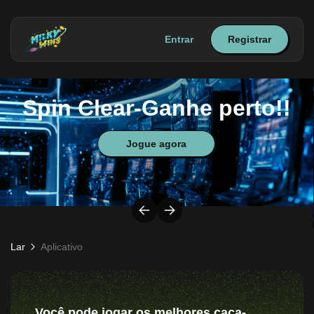
Entrar
Registrar
Spin Clear-Ganhe perto!!
Jogue agora
Lar
Aplicativo
Você pode jogar os melhores caça-