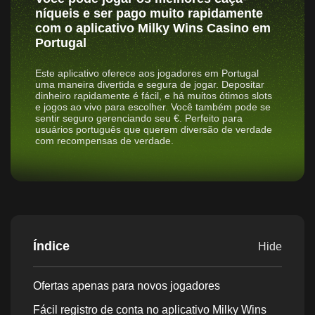
níqueis e ser pago muito rapidamente
com o aplicativo Milky Wins Casino em
Portugal
Este aplicativo oferece aos jogadores em Portugal
uma maneira divertida e segura de jogar. Depositar
dinheiro rapidamente é fácil, e há muitos ótimos slots
e jogos ao vivo para escolher. Você também pode se
sentir seguro gerenciando seu €. Perfeito para
usuários português que querem diversão de verdade
com recompensas de verdade.
Índice
Hide
Ofertas apenas para novos jogadores
Fácil registro de conta no aplicativo Milky Wins