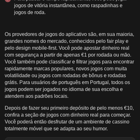
jogos de vitória instantânea, como raspadinhas e
jogos de roda.
Os provedores de jogos do aplicativo são, em sua maioria,
grandes nomes do mercado, conhecidos pelo fair play e
pelo design mobile-first. Você pode apostar dinheiro real
com segurança a partir de apenas €1 por rodada ou mão.
Você também pode classificar e filtrar jogos para encontrar
rapidamente marcas populares, novos jogos com muita
volatilidade ou jogos com rodadas de bônus e rodadas
grátis. Para usuários de português em Portugal, todos os
jogos podem ser jogados no idioma de sua escolha e
atendem aos padrões locais.
Depois de fazer seu primeiro depósito de pelo menos €10,
confira a seção de jogos com dinheiro real para começar.
Você poderá então desfrutar de um ambiente de cassino
totalmente móvel que se adapta ao seu humor.