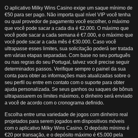
O aplicativo Milky Wins Casino exige um saque mínimo de
€50 para ser pago. Não importa qual nível VIP você tenha
ou qual provedor de pagamento você escolher, o máximo
que você pode sacar a cada dia é €2.000. O máximo que
você pode sacar a cada semana é €7.000, e o máximo que
você pode sacar a cada mês é €30.000. Caso você
ultrapasse esses limites, sua solicitação poderá ser tratada
em várias etapas separadas. Com base no seu português
ou nas regras do seu Portugal, talvez você precise seguir
determinados passos. Verifique sempre o painel da sua
conta para obter as informações mais atualizadas sobre o
seu perfil ou entre em contato com o suporte para obter
ajuda personalizada. Se seus ganhos ou saques de bônus
ultrapassarem os limites máximos, o dinheiro será enviado
a você de acordo com o cronograma definido.
Escolha entre uma variedade de jogos com dinheiro real
projetados para serem jogados em dispositivos móveis
com o aplicativo Milky Wins Casino. O depósito mínimo é
€20 por transação, e o depósito máximo é €5.000 pela