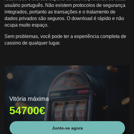
usuário português. Não existem protocolos de segurança
integrados, portanto as transações e o tratamento de
dados privados são seguros. O download é rápido e não
ocupa muito espaço.
Sem problemas, você pode ter a experiência completa de
cassino de qualquer lugar.
Vitória máxima
54700€
Junte-se agora