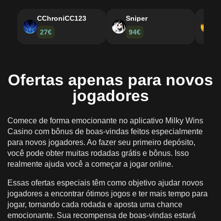
Segurança e Proteção de Dados
CChroniCC123
Sniper
C
Licenciamento e Fair Play
27€
94€
Descrição
Ofertas apenas para novos
jogadores
Comece de forma emocionante no aplicativo Milky Wins
Casino com bônus de boas-vindas feitos especialmente
para novos jogadores. Ao fazer seu primeiro depósito,
você pode obter muitas rodadas grátis e bônus. Isso
realmente ajuda você a começar a jogar online.
Essas ofertas especiais têm como objetivo ajudar novos
jogadores a encontrar ótimos jogos e ter mais tempo para
jogar, tornando cada rodada e aposta uma chance
emocionante. Sua recompensa de boas-vindas estará