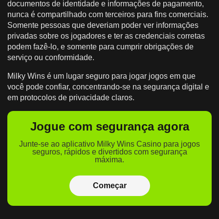
documentos de identidade e informações de pagamento,
nunca é compartilhado com terceiros para fins comerciais.
Somente pessoas que deveriam poder ver informações
privadas sobre os jogadores e ter as credenciais corretas
podem fazê-lo, e somente para cumprir obrigações de
serviço ou conformidade.
Milky Wins é um lugar seguro para jogar jogos em que
você pode confiar, concentrando-se na segurança digital e
em protocolos de privacidade claros.
Jogue com segurança agora
Junte-se ao aplicativo Milky Wins Casino para jogos
seguros, rápidos e divertidos com segurança
máxima.
Começar