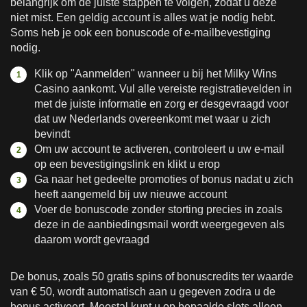
belangrijk om de juiste stappen te volgen, zodat u deze
niet mist. Een geldig account is alles wat je nodig hebt.
Soms heb je ook een bonuscode of e-mailbevestiging
nodig.
Klik op "Aanmelden" wanneer u bij het Milky Wins
Casino aankomt. Vul alle vereiste registratievelden in
met de juiste informatie en zorg er desgevraagd voor
dat uw Nederlands overeenkomt met waar u zich
bevindt
Om uw account te activeren, controleert u uw e-mail
op een bevestigingslink en klikt u erop
Ga naar het gedeelte promoties of bonus nadat u zich
heeft aangemeld bij uw nieuwe account
Voer de bonuscode zonder storting precies in zoals
deze in de aanbiedingsmail wordt weergegeven als
daarom wordt gevraagd
De bonus, zoals 50 gratis spins of bonuscredits ter waarde
van € 50, wordt automatisch aan u gegeven zodra u de
bonus activeert. Meestal kunt u op bepaalde slots alleen