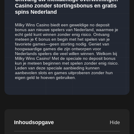
Casino zonder stortingsbonus en gratis
spins Nederland
Milky Wins Casino biedt een geweldige no deposit
bonus aan nieuwe spelers van Nederland, waarmee je
echt geld kunt winnen zonder enig risico. Ontvang
meteen je € bonus en begin met het spelen van je
favoriete games—geen storting nodig. Geniet van
hoogwaardige games die zijn ontworpen voor
Nederlands spelers die veel willen winnen. Welkom bij
Milky Wins Casino! Met de speciale no deposit bonus
kun je meteen beginnen met spelen zonder enig risico.
Leden van deze speciale aanbieding kunnen
aanbevolen slots en games uitproberen zonder hun
eigen geld te hoeven gebruiken.
Inhoudsopgave
Hide