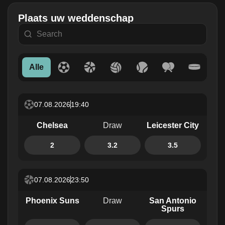
Plaats uw weddenschap
Alle
07.08.2026
19:40
Chelsea
Draw
Leicester City
2
3.2
3.5
07.08.2026
23:50
Phoenix Suns
Draw
San Antonio
Spurs