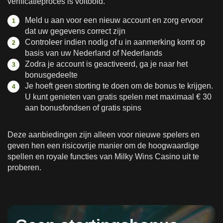
verificatieproces is voltooid.
Meld u aan voor een nieuw account en zorg ervoor
dat uw gegevens correct zijn
Controleer indien nodig of u in aanmerking komt op
basis van uw Nederland of Nederlands
Zodra je account is geactiveerd, ga je naar het
bonusgedeelte
Je hoeft geen storting te doen om de bonus te krijgen.
U kunt genieten van gratis spelen met maximaal € 30
aan bonusfondsen of gratis spins
Deze aanbiedingen zijn alleen voor nieuwe spelers en
geven hen een risicovrije manier om de hoogwaardige
spellen en royale functies van Milky Wins Casino uit te
proberen.