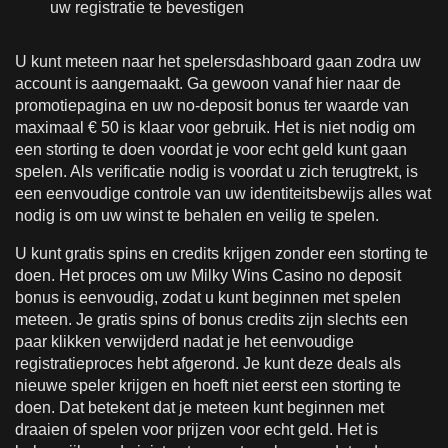
uw registratie te bevestigen
U kunt meteen naar het spelersdashboard gaan zodra uw
account is aangemaakt. Ga gewoon vanaf hier naar de
promotiepagina en uw no-deposit bonus ter waarde van
maximaal € 50 is klaar voor gebruik. Het is niet nodig om
een storting te doen voordat je voor echt geld kunt gaan
spelen. Als verificatie nodig is voordat u zich terugtrekt, is
een eenvoudige controle van uw identiteitsbewijs alles wat
nodig is om uw winst te behalen en veilig te spelen.
U kunt gratis spins en credits krijgen zonder een storting te
doen. Het proces om uw Milky Wins Casino no deposit
bonus is eenvoudig, zodat u kunt beginnen met spelen
meteen. Je gratis spins of bonus credits zijn slechts een
paar klikken verwijderd nadat je het eenvoudige
registratieproces hebt afgerond. Je kunt deze deals als
nieuwe speler krijgen en hoeft niet eerst een storting te
doen. Dat betekent dat je meteen kunt beginnen met
draaien of spelen voor prijzen voor echt geld. Het is