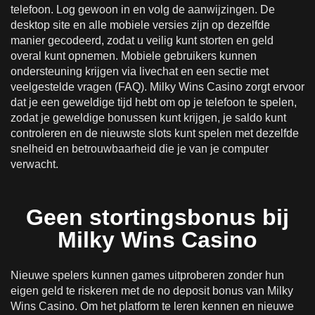
telefoon. Log gewoon in en volg de aanwijzingen. De
desktop site en alle mobiele versies zijn op dezelfde
manier gecodeerd, zodat u veilig kunt storten en geld
overal kunt opnemen. Mobiele gebruikers kunnen
ondersteuning krijgen via livechat en een sectie met
veelgestelde vragen (FAQ). Milky Wins Casino zorgt ervoor
dat je een geweldige tijd hebt om op je telefoon te spelen,
zodat je geweldige bonussen kunt krijgen, je saldo kunt
controleren en de nieuwste slots kunt spelen met dezelfde
snelheid en betrouwbaarheid die je van je computer
verwacht.
Geen stortingsbonus bij
Milky Wins Casino
Nieuwe spelers kunnen games uitproberen zonder hun
eigen geld te riskeren met de no deposit bonus van Milky
Wins Casino. Om het platform te leren kennen en nieuwe