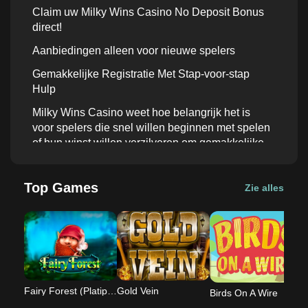
Claim uw Milky Wins Casino No Deposit Bonus
direct!
Aanbiedingen alleen voor nieuwe spelers
Gemakkelijke Registratie Met Stap-voor-stap
Hulp
Milky Wins Casino weet hoe belangrijk het is
voor spelers die snel willen beginnen met spelen
of hun winst willen verzilveren om gemakkelijke
betalingsopties te hebben
Details over hoe u een storting kunt doen en hoe
Top Games
Zie alles
lang het duurt om geld op te nemen
Uitbetalingslimieten: minimaal en maximaal bij
Milky Wins Casino
Vlotte mobiele ervaring om onderweg te spelen!
Geen stortingsbonus bij Milky Wins Casino
Egyptian Wilds
Gold Vein
Birds On A Wire
C