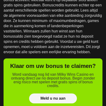
gratis spins gebruiken. Bonuscredits kunnen echter op een
aantal verschillende spellen worden gebruikt. Lees altijd
de algemene voorwaarden van elke aanbieding zorgvuldig
door. Ze kunnen minimum- of maximumbedragen, games
die in aanmerking komen of landenbeperkingen
vaststellen. Winnaars zullen hun winst aan hun
bonussaldo zien toegevoegd nadat ze hun no deposit
spins en credits hebben gebruikt. Voordat u uw geld kunt
opnemen, moet u voldoen aan de inzetvereisten. Dit zorgt
ervoor dat alle spelers een eerlijke ervaring hebben.
Klaar om uw bonus te claimen?
Word vandaag nog lid van Milky Wins Casino en
ontvang direct uw no deposit bonus. Begin zonder
enig risico met spelen met gratis spins of bonus
credits.
Meld u nu aan