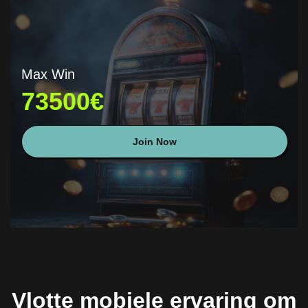
Max Win
73500€
Join Now
Vlotte mobiele ervaring om