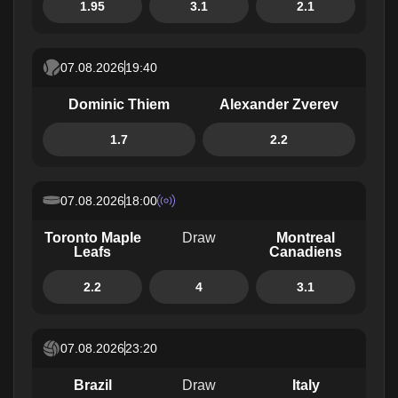
1.95
3.1
2.1
07.08.2026
19:40
Dominic Thiem
Alexander Zverev
1.7
2.2
07.08.2026
18:00
Toronto Maple
Draw
Montreal
Leafs
Canadiens
2.2
4
3.1
07.08.2026
23:20
Brazil
Draw
Italy