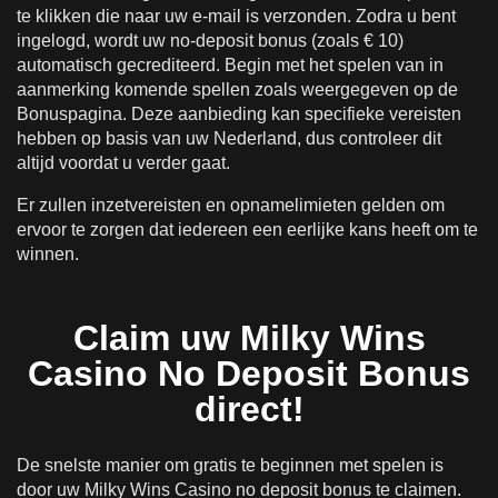
te klikken die naar uw e-mail is verzonden. Zodra u bent
ingelogd, wordt uw no-deposit bonus (zoals € 10)
automatisch gecrediteerd. Begin met het spelen van in
aanmerking komende spellen zoals weergegeven op de
Bonuspagina. Deze aanbieding kan specifieke vereisten
hebben op basis van uw Nederland, dus controleer dit
altijd voordat u verder gaat.
Er zullen inzetvereisten en opnamelimieten gelden om
ervoor te zorgen dat iedereen een eerlijke kans heeft om te
winnen.
Claim uw Milky Wins
Casino No Deposit Bonus
direct!
De snelste manier om gratis te beginnen met spelen is
door uw Milky Wins Casino no deposit bonus te claimen.