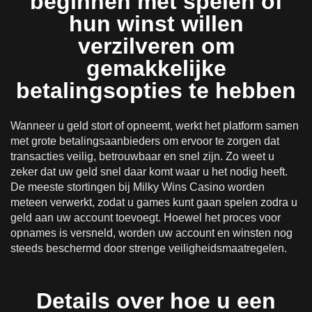
hun winst willen
verzilveren om
gemakkelijke
betalingsopties te hebben
Wanneer u geld stort of opneemt, werkt het platform samen
met grote betalingsaanbieders om ervoor te zorgen dat
transacties veilig, betrouwbaar en snel zijn. Zo weet u
zeker dat uw geld snel daar komt waar u het nodig heeft.
De meeste stortingen bij Milky Wins Casino worden
meteen verwerkt, zodat u games kunt gaan spelen zodra u
geld aan uw account toevoegt. Hoewel het proces voor
opnames is versneld, worden uw account en winsten nog
steeds beschermd door strenge veiligheidsmaatregelen.
Details over hoe u een