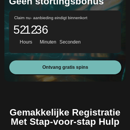
Geen stortingsbonus
Claim nu- aanbieding eindigt binnenkort
52
12
36
Hours
Minuten
Seconden
Ontvang gratis spins
Gemakkelijke Registratie
Met Stap-voor-stap Hulp