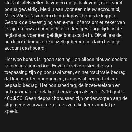
slots of tafelspellen te vinden die je leuk vindt, is dit soort
bonus geweldig. Meld u aan voor een nieuw account bij
Milky Wins Casino om de no-deposit bonus te krijgen.
Gebruik de bevestiging van e-mail of sms om er zeker van
te zijn dat uw account echt is. Indien gevraagd tijdens de
registratie, voer een geldige bonuscode in. Ofwel laat de
no-deposit bonus op zichzelf gebeuren of claim het in je
account dashboard.
Het type bonus is "geen storting", en alleen nieuwe spelers
komen in aanmerking. Er zijn inzetvereisten die van
toepassing zijn op bonuswinsten, en het maximale bedrag
dat kan worden opgenomen, is meestal beperkt tot een
bepaald bedrag. Het bonusbedrag, de inzetvereisten en
het maximale uitbetalingsbedrag zijn als volgt: $ 10 gratis
40x $ 50. Geen deposit bonussen zijn onderworpen aan de
algemene voorwaarden. Lees ze elke keer voordat je
speelt.