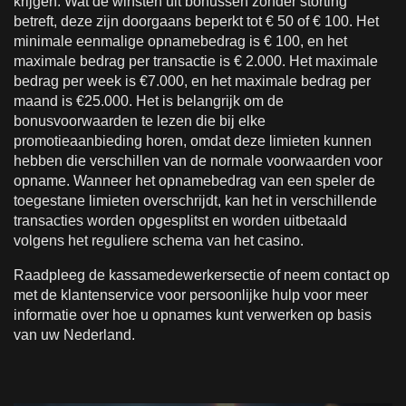
betreft, deze zijn doorgaans beperkt tot € 50 of € 100. Het
minimale eenmalige opnamebedrag is € 100, en het
maximale bedrag per transactie is € 2.000. Het maximale
bedrag per week is €7.000, en het maximale bedrag per
maand is €25.000. Het is belangrijk om de
bonusvoorwaarden te lezen die bij elke
promotieaanbieding horen, omdat deze limieten kunnen
hebben die verschillen van de normale voorwaarden voor
opname. Wanneer het opnamebedrag van een speler de
toegestane limieten overschrijdt, kan het in verschillende
transacties worden opgesplitst en worden uitbetaald
volgens het reguliere schema van het casino.
Raadpleeg de kassamedewerkersectie of neem contact op
met de klantenservice voor persoonlijke hulp voor meer
informatie over hoe u opnames kunt verwerken op basis
van uw Nederland.