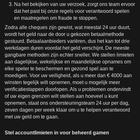
Na het bekijken van uw verzoek, zorgt ons team ervoor
dat het past bij onze regels voor verantwoord spelen
en maatregelen om fraude te stoppen.
Zodra alle cheques zijn gewist, wat meestal 24 uur duurt,
wordt het geld naar de door u gekozen betaalmethode
gestuurd. Betaalaanbieders variëren, dus het kan tot drie
werkdagen duren voordat het geld verschijnt. De meeste
gangbare methoden zijn echter sneller. We stellen limieten
aan dagelijkse, wekelijkse en maandelijkse opnames om
elke speler te beschermen en gezond spel aan te
moedigen. Voor uw veiligheid, als u meer dan € 4000 aan
winsten tegelijk wilt opnemen, moet u mogelijk meer
verificatiestappen doorlopen. Als u problemen ondervindt
of uw eigen grenzen wilt stellen aan hoeveel u kunt
opnemen, staat ons ondersteuningsteam 24 uur per dag,
zeven dagen per week klaar om u te helpen verantwoord
met uw geld om te gaan.
Stel accountlimieten in voor beheerd gamen