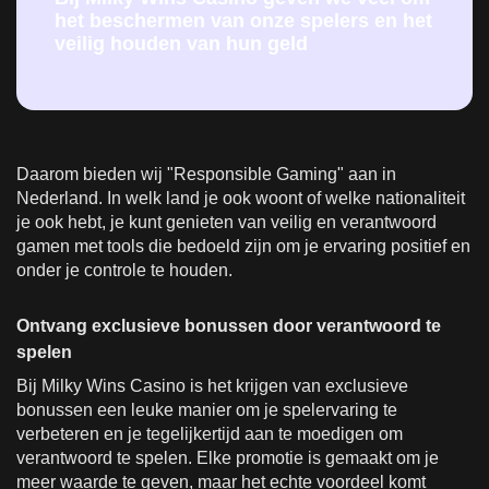
het beschermen van onze spelers en het
veilig houden van hun geld
Daarom bieden wij "Responsible Gaming" aan in
Nederland. In welk land je ook woont of welke nationaliteit
je ook hebt, je kunt genieten van veilig en verantwoord
gamen met tools die bedoeld zijn om je ervaring positief en
onder je controle te houden.
Ontvang exclusieve bonussen door verantwoord te
spelen
Bij Milky Wins Casino is het krijgen van exclusieve
bonussen een leuke manier om je spelervaring te
verbeteren en je tegelijkertijd aan te moedigen om
verantwoord te spelen. Elke promotie is gemaakt om je
meer waarde te geven, maar het echte voordeel komt