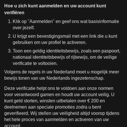
Hoe u zich kunt aanmelden en uw account kunt
verifiëren
Klik op "Aanmelden" en geef ons wat basisinformatie
over jezelf.
U krijgt een bevestigingsmail met een link die u kunt
gebruiken om uw profiel te activeren.
Toon een geldig identiteitsbewijs, zoals een paspoort,
nationaal identiteitsbewijs of rijbewijs, om de veilige
verificatie te voltooien.
Volgens de regels in uw Nederland moet u mogelijk meer
bewijs tonen van uw Nederlands ingezetenschap.
Deze verificatie helpt ons te voldoen aan onze normen
voor verantwoord gamen en houdt uw account veilig. U
kunt geld storten, winsten uitbetalen over € 200 en
deelnemen aan speciale promoties zodra u bent
geverifieerd. Wij stellen uw veiligheid altijd voorop tijdens
het hele proces van aanmelden en activeren van uw
account.