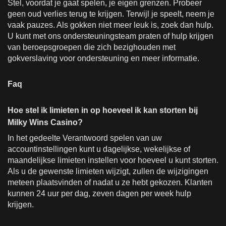
Stel, voordat je gaat spelen, je eigen grenzen. Probeer
geen oud verlies terug te krijgen. Terwijl je speelt, neem je
vaak pauzes. Als gokken niet meer leuk is, zoek dan hulp.
U kunt met ons ondersteuningsteam praten of hulp krijgen
van beroepsgroepen die zich bezighouden met
gokverslaving voor ondersteuning en meer informatie.
Faq
Hoe stel ik limieten in op hoeveel ik kan storten bij
Milky Wins Casino?
In het gedeelte Verantwoord spelen van uw
accountinstellingen kunt u dagelijkse, wekelijkse of
maandelijkse limieten instellen voor hoeveel u kunt storten.
Als u de gewenste limieten wijzigt, zullen de wijzigingen
meteen plaatsvinden of nadat u ze hebt gekozen. Klanten
kunnen 24 uur per dag, zeven dagen per week hulp
krijgen.