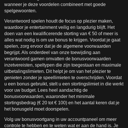
wanneer je deze voordelen combineert met goede
spelgewoonten.
Verantwoord spelen houdt de focus op plezier maken,
waardoor je entertainment veilig en langdurig blijft. Het
doen van een kwalificerende storting van € 50 of meer is
alles wat nodig is om uw bonus te krijgen. Voordat je gaat
spelen, zorg ervoor dat je de algemene voorwaarden
begrijpt. Als onderdeel van onze toewijding aan
verantwoord gamen omvatten de bonusvoorwaarden
inzetvereisten, speltypen die zijn toegestaan en maximale
uitbetalingslimieten. Dit helpt je om van het plezier te
genieten zonder je speellimieten te overschrijden. Voordat
u een bonus gebruikt, stelt u een stortingslimiet in die werkt
voor uw budget. Lees heel aandachtig de
bonusvoorwaarden, waaronder het minimale
stortingsbedrag (€ 20 tot € 100) en het aantal keren dat je
het bonusgeld moet doorspelen.
Volg uw bonusvoortgang in uw accountpaneel om meer
controle te hebben en te weten wat er aan de hand is. Je