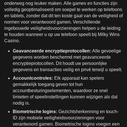
onderweg nog leuker maken. Alle games en functies zijn
volledig geoptimaliseerd om soepel te werken op telefoons
en tablets, zonder dat dit ten koste gaat van de veiligheid of
normen voor verantwoord gamen. Verschillende
ingebouwde veiligheidsvoorzieningen helpen u de leiding
te houden wanneer u op uw telefoon speelt bij Milky Wins
Casino.
Geavanceerde encryptieprotocollen:
Alle gevoelige
gegevens worden beschermd met geavanceerde
encryptieprotocollen. Dit houdt uw persoonlijke
gegevens en transacties veilig en privé terwijl u speelt.
Accountcontroles:
Elk apparaat kan spelers
gemakkelijk toegang geven tot hun
accountbesturingselementen, waardoor ze snel
limieten of speelinstellingen kunnen wijzigen als dat
nodig is.
Biometrische logins:
Gezichtsherkenning en touch-
ID zijn mobiele veiligheidsvoorzieningen voor
verantwoord gamen. Biometrische logins voegen een