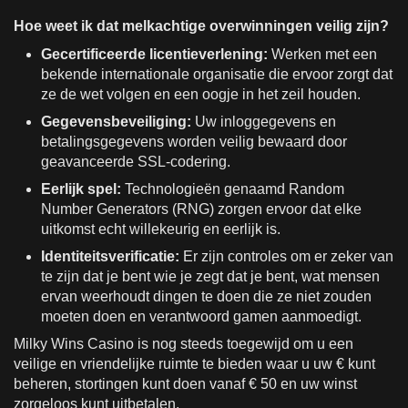
Hoe weet ik dat melkachtige overwinningen veilig zijn?
Gecertificeerde licentieverlening:
Werken met een
bekende internationale organisatie die ervoor zorgt dat
ze de wet volgen en een oogje in het zeil houden.
Gegevensbeveiliging:
Uw inloggegevens en
betalingsgegevens worden veilig bewaard door
geavanceerde SSL-codering.
Eerlijk spel:
Technologieën genaamd Random
Number Generators (RNG) zorgen ervoor dat elke
uitkomst echt willekeurig en eerlijk is.
Identiteitsverificatie:
Er zijn controles om er zeker van
te zijn dat je bent wie je zegt dat je bent, wat mensen
ervan weerhoudt dingen te doen die ze niet zouden
moeten doen en verantwoord gamen aanmoedigt.
Milky Wins Casino is nog steeds toegewijd om u een
veilige en vriendelijke ruimte te bieden waar u uw € kunt
beheren, stortingen kunt doen vanaf € 50 en uw winst
zorgeloos kunt uitbetalen.