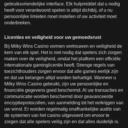
gebruiksvriendelijke interface. Elk hulpmiddel dat u nodig
heeft voor verantwoord spelen is altijd dichtbij, of u nu
persoonlijke limieten moet instellen of uw activiteit moet
onderbreken.
Licenties en veiligheid voor uw gemoedsrust
Bij Milky Wins Casino vormen vertrouwen en veiligheid de
kern van elk spel. Het is niet nodig dat spelers zich zorgen
maken over de veiligheid, omdat het platform een officiële
internationale gaminglicentie heeft. Strenge regels van
toezichthouders zorgen ervoor dat alle games eerlijk zijn
en dat uw belangen altijd worden behartigd. Wanneer u
Milky Wins Casino gebruikt, zijn uw persoonlijke en
financiële gegevens goed beschermd. Al uw transacties en
communicatie worden beschermd door geavanceerde
encryptieprotocollen, van aanmelding tot het verkrijgen van
uw winst. Er worden regelmatig onafhankelijke audits van
de systemen van het casino uitgevoerd om ervoor te
zorgen dat alle spelers veilig zijn en dat alles duidelijk is.