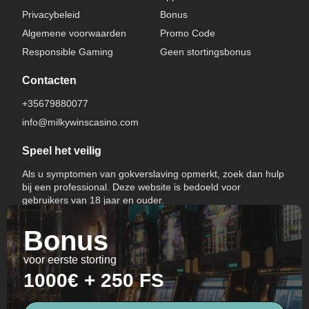
Privacybeleid
Bonus
Algemene voorwaarden
Promo Code
Responsible Gaming
Geen stortingsbonus
Contacten
+35679880077
info@milkywinscasino.com
Speel het veilig
Als u symptomen van gokverslaving opmerkt, zoek dan hulp
bij een professional. Deze website is bedoeld voor
gebruikers van 18 jaar en ouder.
Bonus
voor eerste storting
1000€ + 250 FS
Switch Language