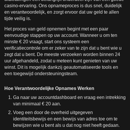
casino-ervaring. Ons opnameproces is dus snel, duidelijk
en verantwoordelijk, en zorgt ervoor dat uw geld te allen
tijde veilig is.
Het proces van geld opnemen begint met een paar
eenvoudige stappen op uw account. Wanneer u om ten
minste € 20 vraagt, start ons systeem een
verificatiecontrole om er zeker van te zijn dat u bent wie u
zegt dat u bent. De meeste verzoeken worden binnen 24
uur afgehandeld, zodat u meteen kunt genieten van uw
winst. Dit is mogelijk dankzij geautomatiseerde tools en
een toegewijd ondersteuningsteam.
Hoe Verantwoordelijke Opnames Werken
Ga naar uw accountdashboard en vraag een intrekking
van minimaal € 20 aan.
Voeg een door de overheid uitgegeven
identiteitsbewijs en een bewijs van adres toe om te
bewijzen wie u bent als u dat nog niet heeft gedaan.