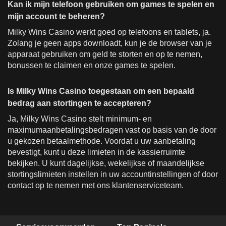
Kan ik mijn telefoon gebruiken om games te spelen en
mijn account te beheren?
Milky Wins Casino werkt goed op telefoons en tablets, ja.
Zolang je geen apps downloadt, kun je de browser van je
apparaat gebruiken om geld te storten en op te nemen,
bonussen te claimen en onze games te spelen.
Is Milky Wins Casino toegestaan om een bepaald
bedrag aan stortingen te accepteren?
Ja, Milky Wins Casino stelt minimum- en
maximumaanbetalingsbedragen vast op basis van de door
u gekozen betaalmethode. Voordat u uw aanbetaling
bevestigt, kunt u deze limieten in de kassierruimte
bekijken. U kunt dagelijkse, wekelijkse of maandelijkse
stortingslimieten instellen in uw accountinstellingen of door
contact op te nemen met ons klantenserviceteam.