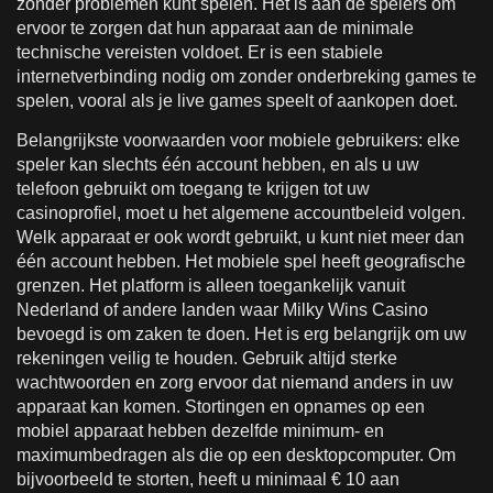
zonder problemen kunt spelen. Het is aan de spelers om
ervoor te zorgen dat hun apparaat aan de minimale
technische vereisten voldoet. Er is een stabiele
internetverbinding nodig om zonder onderbreking games te
spelen, vooral als je live games speelt of aankopen doet.
Belangrijkste voorwaarden voor mobiele gebruikers: elke
speler kan slechts één account hebben, en als u uw
telefoon gebruikt om toegang te krijgen tot uw
casinoprofiel, moet u het algemene accountbeleid volgen.
Welk apparaat er ook wordt gebruikt, u kunt niet meer dan
één account hebben. Het mobiele spel heeft geografische
grenzen. Het platform is alleen toegankelijk vanuit
Nederland of andere landen waar Milky Wins Casino
bevoegd is om zaken te doen. Het is erg belangrijk om uw
rekeningen veilig te houden. Gebruik altijd sterke
wachtwoorden en zorg ervoor dat niemand anders in uw
apparaat kan komen. Stortingen en opnames op een
mobiel apparaat hebben dezelfde minimum- en
maximumbedragen als die op een desktopcomputer. Om
bijvoorbeeld te storten, heeft u minimaal € 10 aan