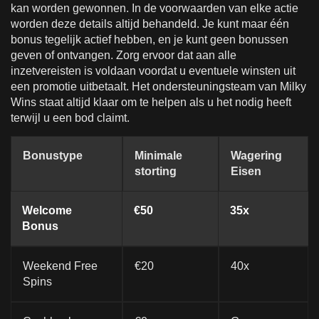
kan worden gewonnen. In de voorwaarden van elke actie
worden deze details altijd behandeld. Je kunt maar één
bonus tegelijk actief hebben, en je kunt geen bonussen
geven of ontvangen. Zorg ervoor dat aan alle
inzetvereisten is voldaan voordat u eventuele winsten uit
een promotie uitbetaalt. Het ondersteuningsteam van Milky
Wins staat altijd klaar om te helpen als u het nodig heeft
terwijl u een bod claimt.
Bonustype
Minimale
Wagering
storting
Eisen
Welcome
€50
35x
Bonus
Weekend Free
€20
40x
Spins