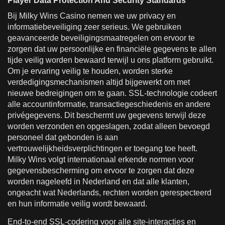
Player Data Protection And Security Standards
Bij Milky Wins Casino nemen we uw privacy en
informatiebeveiliging zeer serieus. We gebruiken
geavanceerde beveiligingsmaatregelen om ervoor te
zorgen dat uw persoonlijke en financiële gegevens te allen
tijde veilig worden bewaard terwijl u ons platform gebruikt.
Om je ervaring veilig te houden, worden sterke
verdedigingsmechanismen altijd bijgewerkt om met
nieuwe bedreigingen om te gaan. SSL-technologie codeert
alle accountinformatie, transactiegeschiedenis en andere
privégegevens. Dit beschermt uw gegevens terwijl deze
worden verzonden en opgeslagen, zodat alleen bevoegd
personeel dat gebonden is aan
vertrouwelijkheidsverplichtingen er toegang toe heeft.
Milky Wins volgt internationaal erkende normen voor
gegevensbescherming om ervoor te zorgen dat deze
worden nageleefd in Nederland en dat alle klanten,
ongeacht wat Nederlands, rechten worden gerespecteerd
en hun informatie veilig wordt bewaard.
End-to-end SSL-codering voor alle site-interacties en