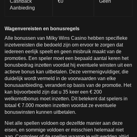
Cashback
€0
Geen
Aanbieding
Wagenvereisten en bonusregels
Alle bonussen van Milky Wins Casino hebben specifieke
inzetvereisten die bedoeld zijn om ervoor te zorgen dat
iedereen eerlijk speelt en geen misbruik maakt van de
promoties. Een speler moet een bepaald aantal keren het
bonusbedrag inzetten voordat hij eventuele winsten uit een
actieve bonus kan uitbetalen. Deze vermenigvuldiger, die
duidelijk wordt vermeld in de voorwaarden van elke
bonusaanbieding, verandert op basis van de promotie. Het
kan bijvoorbeeld zijn dat u 35 keer een € 200
welkomstbonus moet inzetten. Dit betekent dat spelers in
totaal € 7.000 moeten inzetten voordat ze eventuele
bonuswinsten kunnen uitbetalen.
Niet alle spellen voldoen op dezelfde manier aan deze
eisen, en sommige voldoen er misschien helemaal niet
aan. Controleer of de spellen waarop je wilt wedden altijd