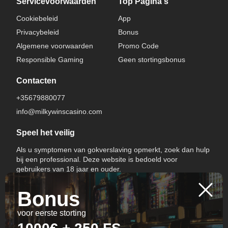
Servicevoorwaarden
Top Pagina's
Cookiebeleid
App
Privacybeleid
Bonus
Algemene voorwaarden
Promo Code
Responsible Gaming
Geen stortingsbonus
Contacten
+35679880077
info@milkywinscasino.com
Speel het veilig
Als u symptomen van gokverslaving opmerkt, zoek dan hulp
bij een professional. Deze website is bedoeld voor
gebruikers van 18 jaar en ouder.
Bonus
voor eerste storting