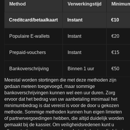
Method
Verwerkingstijd
Minimu
Creditcard/betaalkaart
Instant
€10
Populaire E-wallets
Instant
€20
Prepaid-vouchers
Instant
€15
Bankoverschrijving
Binnen 1 uur
€50
Meestal worden stortingen die met deze methoden zijn
gedaan meteen toegevoegd, maar sommige
bankoverschrijvingen kunnen wel een uur duren. Zorg
ervoor dat het bedrag van uw aanbetaling minimaal het
minimumbedrag is dat vereist is voor de door u gekozen
methode. Sommige methoden kunnen hun eigen limieten
of partnervergoedingen hebben, die altijd duidelijk worden
gemaakt bij de kassier. Om veiligheidsredenen kunt u