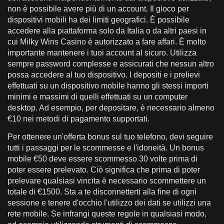
non è possibile avere più di un account. Il gioco per
dispositivi mobili ha dei limiti geografici. È possibile
accedere alla piattaforma solo da Italia o da altri paesi in
cui Milky Wins Casino è autorizzato a fare affari. È molto
importante mantenere i tuoi account al sicuro. Utilizza
sempre password complesse e assicurati che nessun altro
possa accedere al tuo dispositivo. I depositi e i prelievi
effettuati su un dispositivo mobile hanno gli stessi importi
minimi e massimi di quelli effettuati su un computer
desktop. Ad esempio, per depositare, è necessario almeno
€10 nei metodi di pagamento supportati.
Per ottenere un'offerta bonus sul tuo telefono, devi seguire
tutti i passaggi per le scommesse e l'idoneità. Un bonus
mobile €50 deve essere scommesso 30 volte prima di
poter essere prelevato. Ciò significa che prima di poter
prelevare qualsiasi vincita è necessario scommettere un
totale di €1500. Sta a te disconnetterti alla fine di ogni
sessione e tenere d'occhio l'utilizzo dei dati se utilizzi una
rete mobile. Se infrangi queste regole in qualsiasi modo,