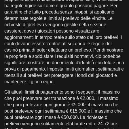
ha regole rigide su come e quanto possono pagare. Per
garantire che tutto proceda senza intoppi, si applicano
determinate regole e limiti al prelievo delle vincite. Le
richieste di prelievo vengono gestite nella sezione
cassiere, dove i giocatori possono visualizzare
aggiornamenti in tempo reale sullo stato dei loro prelievi. I
conti devono essere controllati secondo le regole del
casinò prima di poter effettuare un prelievo. Per dimostrare
la proprietà e soddisfare i requisiti normativi, ciò potrebbe
significare mostrare un documento d'identità con foto e una
prova di pagamento. Imposta limiti giornalieri, settimanali e
mensili sui prelievi per proteggere i fondi dei giocatori e
mantenere il gioco equo.
Gli attuali limiti di pagamento sono i seguenti: il massimo
che puoi prelevare per transazione è €2.000, il massimo
che puoi prelevare ogni giorno è €5.000, il massimo che
puoi prelevare ogni settimana è €15.000 e il massimo che
puoi prelevare ogni mese è €50.000. Le richieste di
prelievo vengono solitamente elaborate entro 24-72 ore.