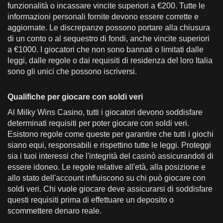
funzionalità o incassare vincite superiori a €200. Tutte le
informazioni personali fornite devono essere corrette e
aggiornate. Le discrepanze possono portare alla chiusura
di un conto o al sequestro di fondi, anche vincite superiori
a €1000. I giocatori che non sono bannati o limitati dalle
leggi, dalle regole o dai requisiti di residenza del loro Italia
sono gli unici che possono iscriversi.
Qualifiche per giocare con soldi veri
Al Milky Wins Casino, tutti i giocatori devono soddisfare
determinati requisiti per poter giocare con soldi veri.
Esistono regole come queste per garantire che tutti i giochi
siano equi, responsabili e rispettino tutte le leggi. Proteggi
sia i tuoi interessi che l'integrità del casinò assicurandoti di
essere idoneo. Le regole relative all'età, alla posizione e
allo stato dell'account influiscono su chi può giocare con
soldi veri. Chi vuole giocare deve assicurarsi di soddisfare
questi requisiti prima di effettuare un deposito o
scommettere denaro reale.