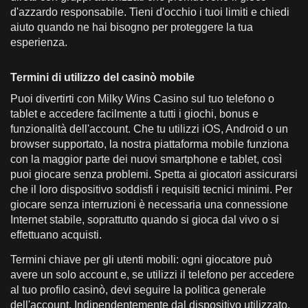
d'azzardo responsabile. Tieni d'occhio i tuoi limiti e chiedi
aiuto quando ne hai bisogno per proteggere la tua
esperienza.
Termini di utilizzo del casinò mobile
Puoi divertirti con Milky Wins Casino sul tuo telefono o
tablet e accedere facilmente a tutti i giochi, bonus e
funzionalità dell'account. Che tu utilizzi iOS, Android o un
browser supportato, la nostra piattaforma mobile funziona
con la maggior parte dei nuovi smartphone e tablet, così
puoi giocare senza problemi. Spetta ai giocatori assicurarsi
che il loro dispositivo soddisfi i requisiti tecnici minimi. Per
giocare senza interruzioni è necessaria una connessione
Internet stabile, soprattutto quando si gioca dal vivo o si
effettuano acquisti.
Termini chiave per gli utenti mobili: ogni giocatore può
avere un solo account e, se utilizzi il telefono per accedere
al tuo profilo casinò, devi seguire la politica generale
dell'account. Indipendentemente dal dispositivo utilizzato,