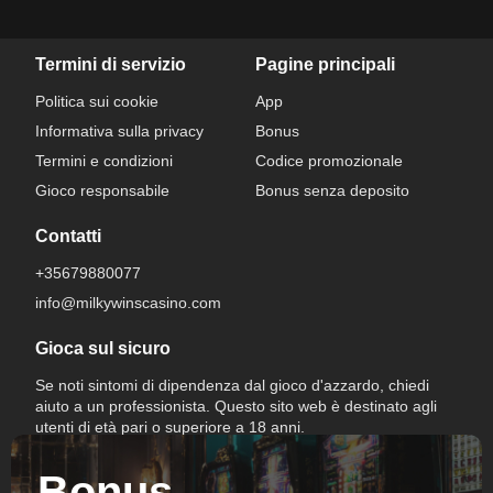
Termini di servizio
Pagine principali
Politica sui cookie
App
Informativa sulla privacy
Bonus
Termini e condizioni
Codice promozionale
Gioco responsabile
Bonus senza deposito
Contatti
+35679880077
info@milkywinscasino.com
Gioca sul sicuro
Se noti sintomi di dipendenza dal gioco d'azzardo, chiedi
aiuto a un professionista. Questo sito web è destinato agli
utenti di età pari o superiore a 18 anni.
Bonus