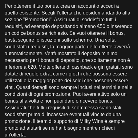
Per ottenere il tuo bonus, crea un account o accedi a
quello esistente. Scegli l'offerta che desideri andando alla
sezione "Promozioni". Assicurati di soddisfare tutti i
requisiti, ad esempio depositando almeno €50 o inserendo
un codice bonus se richiesto. Se vuoi ottenere il bonus,
basta seguire le istruzioni sullo schermo. Una volta
soddisfatti i requisiti, la maggior parte delle offerte avverrà
automaticamente. Verrà mostrato il deposito minimo
necessario per i bonus di deposito, che solitamente non è
inferiore a €20. Molte offerte di cashback e giri gratuiti sono
dotate di regole extra, come i giochi che possono essere
utilizzati o la maggior parte dei soldi che possono essere
vinti. Questi dettagli sono sempre inclusi nei termini e nelle
condizioni di ogni promozione. Puoi avere attivo solo un
bonus alla volta e non puoi dare o ricevere bonus.
Assicurati che tutti i requisiti di scommessa siano stati
soddisfatti prima di incassare eventuali vincite da una
promozione. Il team di supporto di Milky Wins è sempre
pronto ad aiutarti se ne hai bisogno mentre richiedi
un'offerta.