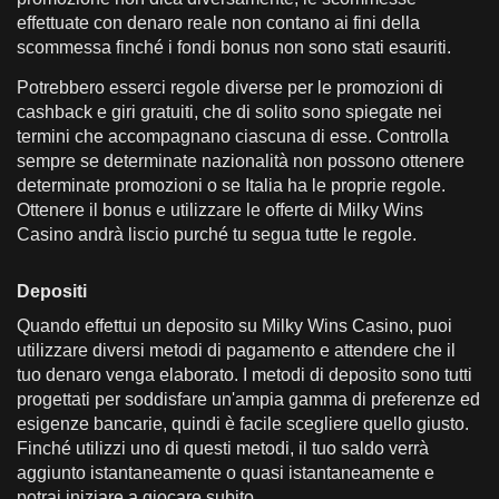
effettuate con denaro reale non contano ai fini della
scommessa finché i fondi bonus non sono stati esauriti.
Potrebbero esserci regole diverse per le promozioni di
cashback e giri gratuiti, che di solito sono spiegate nei
termini che accompagnano ciascuna di esse. Controlla
sempre se determinate nazionalità non possono ottenere
determinate promozioni o se Italia ha le proprie regole.
Ottenere il bonus e utilizzare le offerte di Milky Wins
Casino andrà liscio purché tu segua tutte le regole.
Depositi
Quando effettui un deposito su Milky Wins Casino, puoi
utilizzare diversi metodi di pagamento e attendere che il
tuo denaro venga elaborato. I metodi di deposito sono tutti
progettati per soddisfare un'ampia gamma di preferenze ed
esigenze bancarie, quindi è facile scegliere quello giusto.
Finché utilizzi uno di questi metodi, il tuo saldo verrà
aggiunto istantaneamente o quasi istantaneamente e
potrai iniziare a giocare subito.