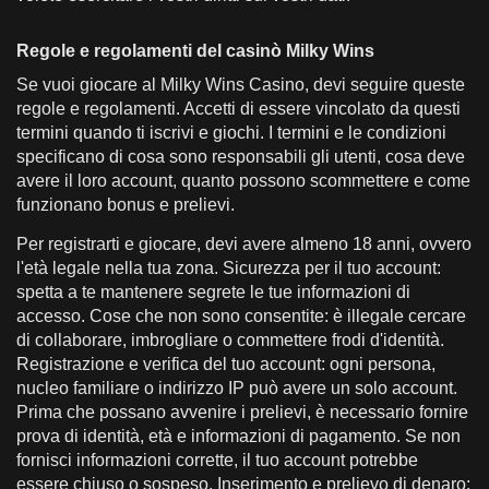
Regole e regolamenti del casinò Milky Wins
Se vuoi giocare al Milky Wins Casino, devi seguire queste
regole e regolamenti. Accetti di essere vincolato da questi
termini quando ti iscrivi e giochi. I termini e le condizioni
specificano di cosa sono responsabili gli utenti, cosa deve
avere il loro account, quanto possono scommettere e come
funzionano bonus e prelievi.
Per registrarti e giocare, devi avere almeno 18 anni, ovvero
l'età legale nella tua zona. Sicurezza per il tuo account:
spetta a te mantenere segrete le tue informazioni di
accesso. Cose che non sono consentite: è illegale cercare
di collaborare, imbrogliare o commettere frodi d'identità.
Registrazione e verifica del tuo account: ogni persona,
nucleo familiare o indirizzo IP può avere un solo account.
Prima che possano avvenire i prelievi, è necessario fornire
prova di identità, età e informazioni di pagamento. Se non
fornisci informazioni corrette, il tuo account potrebbe
essere chiuso o sospeso. Inserimento e prelievo di denaro: