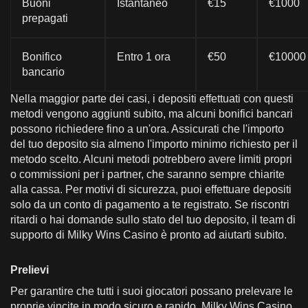
Buoni
Istantaneo
€15
€1000
prepagati
Bonifico
Entro 1 ora
€50
€10000
bancario
Nella maggior parte dei casi, i depositi effettuati con questi
metodi vengono aggiunti subito, ma alcuni bonifici bancari
possono richiedere fino a un'ora. Assicurati che l'importo
del tuo deposito sia almeno l'importo minimo richiesto per il
metodo scelto. Alcuni metodi potrebbero avere limiti propri
o commissioni per i partner, che saranno sempre chiarite
alla cassa. Per motivi di sicurezza, puoi effettuare depositi
solo da un conto di pagamento a te registrato. Se riscontri
ritardi o hai domande sullo stato del tuo deposito, il team di
supporto di Milky Wins Casino è pronto ad aiutarti subito.
Prelievi
Per garantire che tutti i suoi giocatori possano prelevare le
proprie vincite in modo sicuro e rapido, Milky Wins Casino