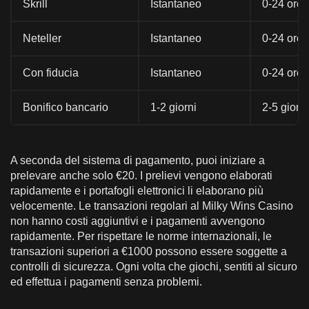
Skrill
Istantaneo
0-24 ore
Neteller
Istantaneo
0-24 ore
Con fiducia
Istantaneo
0-24 ore
Bonifico bancario
1-2 giorni
2-5 giorni
A seconda del sistema di pagamento, puoi iniziare a
prelevare anche solo €20. I prelievi vengono elaborati
rapidamente e i portafogli elettronici li elaborano più
velocemente. Le transazioni regolari al Milky Wins Casino
non hanno costi aggiuntivi e i pagamenti avvengono
rapidamente. Per rispettare le norme internazionali, le
transazioni superiori a €1000 possono essere soggette a
controlli di sicurezza. Ogni volta che giochi, sentiti al sicuro
ed effettua i pagamenti senza problemi.