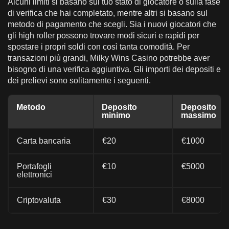
Alcuni limiti si basano sul tuo stato di giocatore o sulla fase
di verifica che hai completato, mentre altri si basano sul
metodo di pagamento che scegli. Sia i nuovi giocatori che
gli high roller possono trovare modi sicuri e rapidi per
spostare i propri soldi con così tanta comodità. Per
transazioni più grandi, Milky Wins Casino potrebbe aver
bisogno di una verifica aggiuntiva. Gli importi dei depositi e
dei prelievi sono solitamente i seguenti.
Metodo
Deposito
Deposito
minimo
massimo
Carta bancaria
€20
€1000
Portafogli
€10
€5000
elettronici
Criptovaluta
€30
€8000