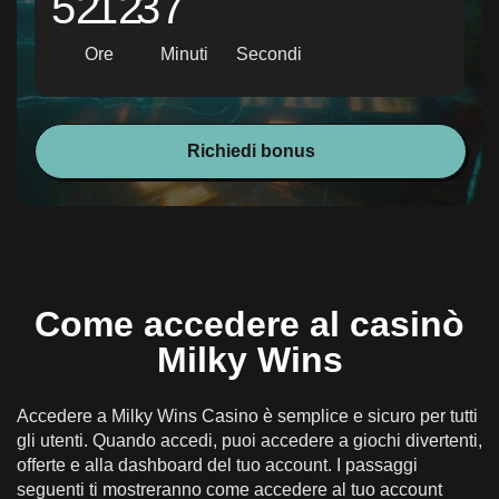
52
12
36
Ore
Minuti
Secondi
Richiedi bonus
Come accedere al casinò
Milky Wins
Accedere a Milky Wins Casino è semplice e sicuro per tutti
gli utenti. Quando accedi, puoi accedere a giochi divertenti,
offerte e alla dashboard del tuo account. I passaggi
seguenti ti mostreranno come accedere al tuo account