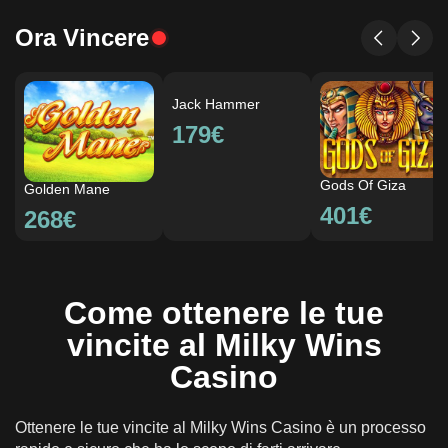
Ora Vincere
Gods Of Giza
Golden Mane
Jack Hammer
401€
268€
179€
Come ottenere le tue
vincite al Milky Wins
Casino
Ottenere le tue vincite al Milky Wins Casino è un processo