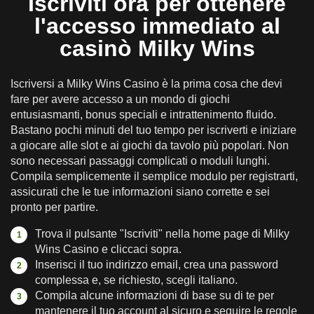
Iscriviti ora per ottenere
l'accesso immediato al
casinò Milky Wins
Iscriversi a Milky Wins Casino è la prima cosa che devi
fare per avere accesso a un mondo di giochi
entusiasmanti, bonus speciali e intrattenimento fluido.
Bastano pochi minuti del tuo tempo per iscriverti e iniziare
a giocare alle slot e ai giochi da tavolo più popolari. Non
sono necessari passaggi complicati o moduli lunghi.
Compila semplicemente il semplice modulo per registrarti,
assicurati che le tue informazioni siano corrette e sei
pronto per partire.
Trova il pulsante "Iscriviti" nella home page di Milky
Wins Casino e cliccaci sopra.
Inserisci il tuo indirizzo email, crea una password
complessa e, se richiesto, scegli italiano.
Compila alcune informazioni di base su di te per
mantenere il tuo account al sicuro e seguire le regole