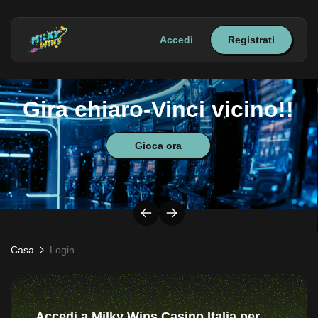
Accedi
Registrati
Gira chiaro-Vinci vicino!!
Gioca ora
Casa
Login
Accedi a Milky Wins Casino Italia per