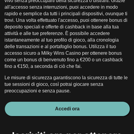
vivo senza preoccuparti della sicurezza o distrarti. Grazie
all'accesso senza interruzioni, puoi accedere in modo
rapido e semplice da tutti i principali dispositivi, ovunque ti
trovi. Una volta effettuato l'accesso, puoi ottenere bonus di
deposito speciali e offerte di cashback in base alla tua
attività e alle tue preferenze. È possibile accedere
istantaneamente al tuo profilo di gioco, alla cronologia
delle transazioni e al portafoglio bonus. Utilizza il tuo
accesso sicuro a Milky Wins Casino per ottenere bonus
come un bonus di benvenuto fino a €200 o un cashback
fino a €150, a seconda di ciò che fai.
Le misure di sicurezza garantiscono la sicurezza di tutte le
tue sessioni di gioco, così potrai giocare senza
preoccupazioni e senza pause.
Accedi ora