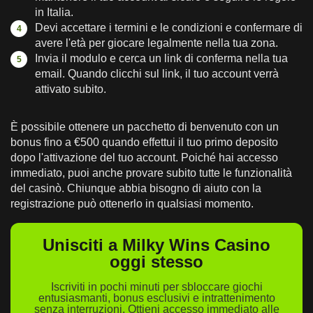
in Italia.
Devi accettare i termini e le condizioni e confermare di
avere l'età per giocare legalmente nella tua zona.
Invia il modulo e cerca un link di conferma nella tua
email. Quando clicchi sul link, il tuo account verrà
attivato subito.
È possibile ottenere un pacchetto di benvenuto con un
bonus fino a €500 quando effettui il tuo primo deposito
dopo l'attivazione del tuo account. Poiché hai accesso
immediato, puoi anche provare subito tutte le funzionalità
del casinò. Chiunque abbia bisogno di aiuto con la
registrazione può ottenerlo in qualsiasi momento.
Unisciti a Milky Wins Casino
oggi stesso
Iscriviti in pochi minuti per sbloccare giochi
entusiasmanti, bonus esclusivi e intrattenimento
senza interruzioni. Ottieni accesso immediato alle